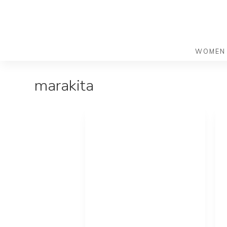
WOMEN
S
S
marakita
k
k
バッグ
バッグ
i
i
すべての
すべての
p
p
ハンドバ
ショルダ
t
t
ショルダ
ビジネス
o
o
トートバ
トートバ
m
f
リュック
メッセン
a
o
i
o
旅行バッ
リュック
ース）
n
t
旅行バッ
ドクター
ース）
c
e
セカンド
o
r