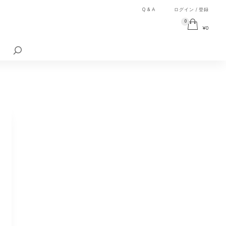
Q & A
ログイン / 登録
0
¥
0
検
索
対
象: