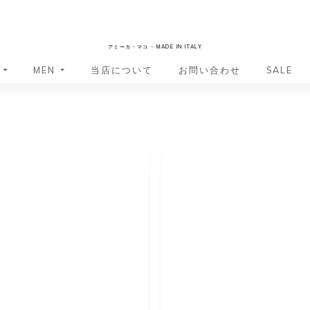
AmicaMako
アミーカ・マコ - MADE IN ITALY
MEN
当店について
お問い合わせ
SALE
革小物・革アイテム
革小物・革アイテム
バッグ
バッグ
財布
財布
ッグ
ーバッグ
ポーチ・バニティケース
アクセサリー・ステーショナリー
ーバッグ
バッグ
アクセサリー・ステーショナリー
ポーチ
ッグ
ッグ
ドキュメントケース
ドキュメントケース
・バックパック
ジャーバッグ
グ（ボストンバッグ・スーツケ
・バックパック
グ（ボストンバッグ・スーツケ
バッグ
バッグ