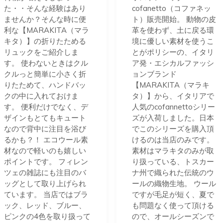
た・・そんな経験はあり
cofanetto（コファネッ
ませんか？そんな時に便
ト）販売開始。 動物の皮
利な【MARAKITA（マラ
革を使わず、土に戻る環
キタ）】の折りたためる
境に優しい素材を使うこ
リュックをご紹介しま
とがポリシーの、イタリ
す。 使わないときはクル
ア発・エシカルファッシ
クルっと簡単に小さく折
ョンブランド
りたためて、ハンドバッ
【MARAKITA（マラキ
クの中に入れておけま
タ）】から、イタリアで
す。 便利だけでなく、デ
人気のcofannettoシリー
ザインもとてもキュート
ズが入荷しました。日本
なので背中に注目を浴び
でこのシリーズを購入頂
るかも？！ エコウール素
けるのは当店のみです。
材なので軽いのも嬉しい
素材はマラキタのみが取
ポイントです。 フィレン
り扱っている、トスカー
ツェの雑誌にも注目のバ
ナ州で織られた伝統のウ
ッグとして取り上げられ
ールの織物生地。 ウール
ています。 当店ではブラ
ですが毛足が短く、夏で
ック、レッド、ブルー、
も問題なく使って頂ける
ピンクの4色を取り扱って
ので、オールシーズンで