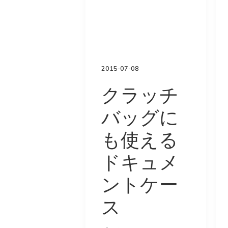
n
ドクター
t
e
n
t
2015-07-08
クラッチ
バッグに
も使える
ドキュメ
ントケー
ス