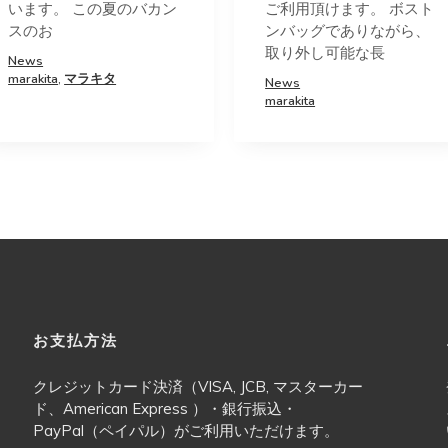
います。 この夏のバカン
ご利用頂けます。 ボスト
スのお
ンバッグでありながら、
取り外し可能な長
News
marakita
,
マラキタ
News
marakita
お支払方法
クレジットカード決済（VISA, JCB, マスターカー
ド、American Express ）・銀行振込・
PayPal（ペイパル）がご利用いただけます。