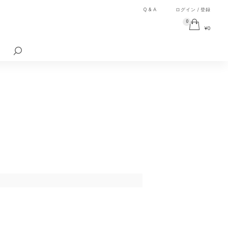
Q & A
ログイン / 登録
0
¥
0
検
索
対
象: