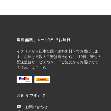
n
ドクター
t
e
n
t
Footer
送料無料、4〜10日でお届け
イタリアから日本全国＜送料無料＞でお届けしま
す。お届け日数の目安は発送から4～10日。安心の
配送追跡サービスつき。「ご注文からお届けまで
の流れ」は
こちら
。
お困りですか？
お問い合わせ