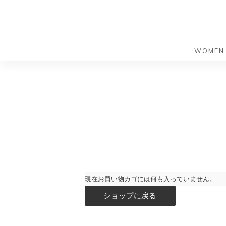
WOMEN
S
S
k
k
バッグ
バッグ
i
i
すべての
すべての
p
p
ハンドバ
ショルダ
t
t
ショルダ
ビジネス
o
o
トートバ
トートバ
m
f
リュック
メッセン
a
o
i
o
旅行バッ
リュック
現在お買い物カゴには何も入っていません。
ース）
n
t
旅行バッ
ショップに戻る
ドクター
ース）
c
e
セカンド
o
r