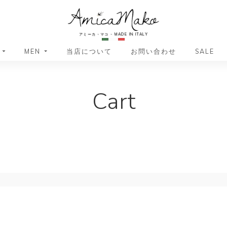
AmicaMako
アミーカ・マコ - MADE IN ITALY
MEN
当店について
お問い合わせ
SALE
革小物・革アイテム
革小物・革アイテム
Cart
バッグ
バッグ
財布
財布
ッグ
ーバッグ
ポーチ・バニティケース
アクセサリー・ステーショナリー
ーバッグ
バッグ
アクセサリー・ステーショナリー
ポーチ
ッグ
ッグ
ドキュメントケース
ドキュメントケース
・バックパック
ジャーバッグ
グ（ボストンバッグ・スーツケ
・バックパック
グ（ボストンバッグ・スーツケ
バッグ
バッグ