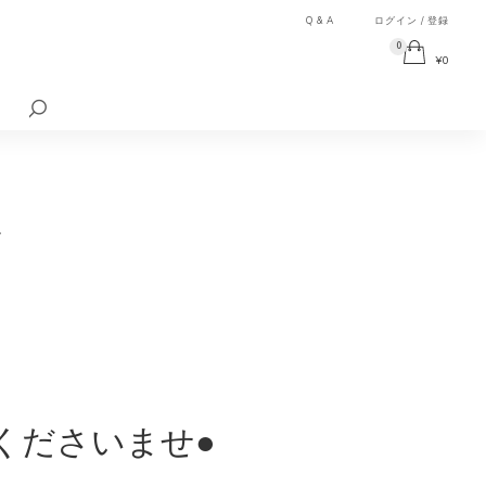
Q & A
ログイン / 登録
0
¥
0
検
索
対
象:
ム
くださいませ●