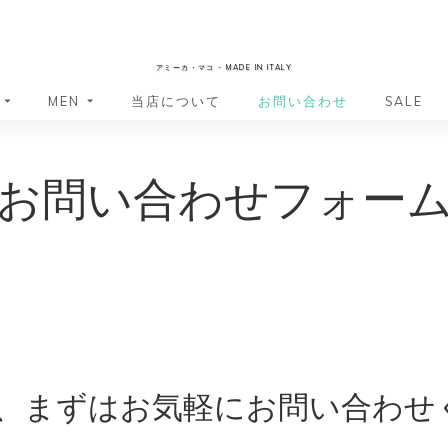
AmicaMako
アミーカ・マコ - MADE IN ITALY
MEN
当店について
お問い合わせ
SALE
革小物・革アイテム
革小物・革アイテム
お問い合わせフォー
バッグ
バッグ
財布
財布
ッグ
ーバッグ
ポーチ・バニティケース
アクセサリー・ステーショナリー
ーバッグ
バッグ
アクセサリー・ステーショナリー
ポーチ
ッグ
ッグ
ドキュメントケース
ドキュメントケース
・バックパック
ジャーバッグ
グ（ボストンバッグ・スーツケ
・バックパック
グ（ボストンバッグ・スーツケ
バッグ
、まずはお気軽にお問い合わせ
バッグ