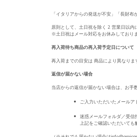
n
ドクター
t
「イタリアからの発送が不安」「長財布
e
n
原則として、土日祝を除く
2
営業日以内
※土日祝はメール対応をお休みしており
t
再入荷待ち商品の再入荷予定日について
再入荷までの目安は 商品により異なり
返信が届かない場合
当店からの返信が届かない場合は、お手
ご入力いただいたメールア
迷惑メールフォルダ／受信
上記をご確認いただいても
（※それでも届かない場合は
info@amica