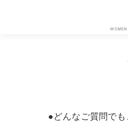
WOMEN
S
S
k
k
バッグ
バッグ
i
i
すべての
すべての
p
p
ハンドバ
ショルダ
t
t
ショルダ
ビジネス
o
o
トートバ
トートバ
m
f
リュック
メッセン
a
o
i
o
旅行バッ
リュック
ース）
n
t
旅行バッ
ドクター
ース）
●どんなご質問でも
c
e
セカンド
o
r