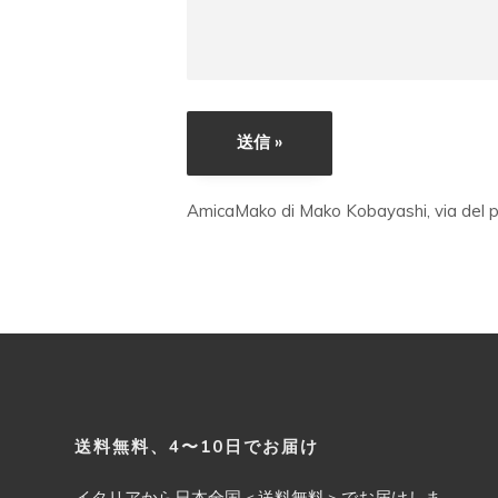
AmicaMako di Mako Kobayashi, via del pr
A
l
t
e
r
n
a
t
Footer
送料無料、4〜10日でお届け
i
v
イタリアから日本全国＜送料無料＞でお届けしま