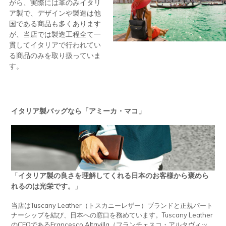
がら、実際には革のみイタリ
ア製で、デザインや製造は他
国である商品も多くあります
が、当店では製造工程全て一
貫してイタリアで行われてい
る商品のみを取り扱っていま
す。
イタリア製バッグなら「アミーカ・マコ」
「
イタリア製の良さを理解してくれる日本のお客様から褒めら
れるのは光栄です。
」
当店はTuscany Leather（トスカニーレザー）ブランドと正規パート
ナーシップを結び、日本への窓口を務めています。Tuscany Leather
のCEOであるFrancesco Altavilla（フランチェスコ・アルタヴィッ