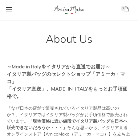
0
AmicaMako
S
S
k
k
About Us
i
i
p
p
t
t
o
o
m
f
～Made in Italyをイタリアから直送でお届け～
a
o
イタリア製バッグのセレクトショップ「アミーカ・マ
i
o
コ」
n
t
c
e
「イタリア直送」、MADE IN ITALYをもっとお手頃価
o
r
格で。
n
t
「なぜ日本の店舗で販売されているイタリア製品は高いの
e
か？」イタリアではイタリア製バッグがお手頃価格で販売され
n
ています。
「現地価格に近い値段でイタリア製バッグを日本へ
t
販売できないだろうか・・・」
そんな思いから、イタリア直送
オンラインストア【AmicaMako（アミーカ・マコ）】を立ち上