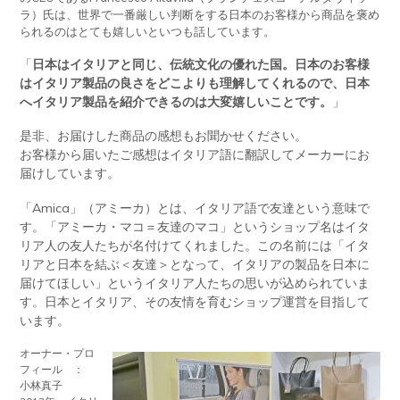
ラ）氏は、世界で一番厳しい判断をする日本のお客様から商品を褒め
られるのはとても嬉しいといつも話しています。
「
日本はイタリアと同じ、伝統文化の優れた国。日本のお客様
はイタリア製品の良さをどこよりも理解してくれるので、
日本
へイタリア製品を紹介できるのは大変嬉しいことです。
」
是非、お届けした商品の感想もお聞かせください。
お客様から届いたご感想はイタリア語に翻訳してメーカーにお
届けしています。
「Amica」（アミーカ）とは、イタリア語で友達という意味で
す。「アミーカ・マコ＝友達のマコ」というショップ名はイタ
リア人の友人たちが名付けてくれました。この名前には「イタ
リアと日本を結ぶ＜友達＞となって、イタリアの製品を日本に
届けてほしい」というイタリア人たちの思いが込められていま
す。日本とイタリア、その友情を育むショップ運営を目指して
います。
オーナー・プロ
フィール ：
小林真子