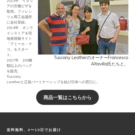
2013年 イタリ
アの労働ビザを
取得。フィレン
ツェ商工会議所
に会社登録。
2014年 オンラ
インストア＆現
地発情報サイト
「アミーカ・マ
コ」をスター
ト。
Tuscany LeatherのオーナーFrancesco
2017年 200種
Altavilla氏たちと。
類以上のバッグ
を販売、
Tuscany
Leatherと正規パートナーシップを結び日本への窓口に。
商品一覧はこちらから
Footer
送料無料、4〜10日でお届け