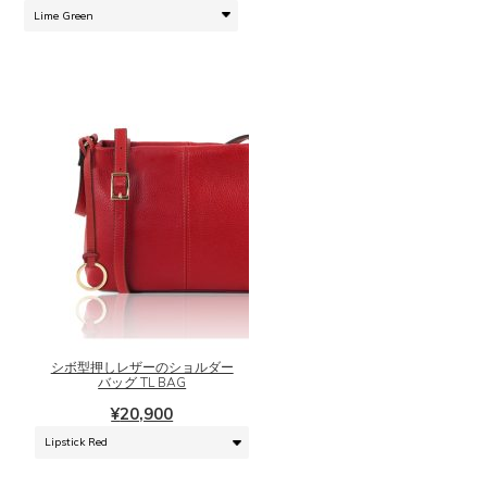
の
帯:
バ
¥15,920
リ
–
エ
¥19,900
ー
シ
ョ
ン
が
あ
り
ま
こ
す。
の
オ
商
プ
品
シ
に
ョ
シボ型押しレザーのショルダー
は
バッグ TL BAG
ン
複
は
¥
20,900
数
商
の
品
バ
ペ