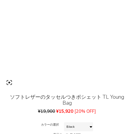
ソフトレザーのタッセルつきポシェット TL Young
Bag
元
現
¥
19,900
¥
15,920
[20% OFF]
の
在
価
の
カラーの選択
格
価