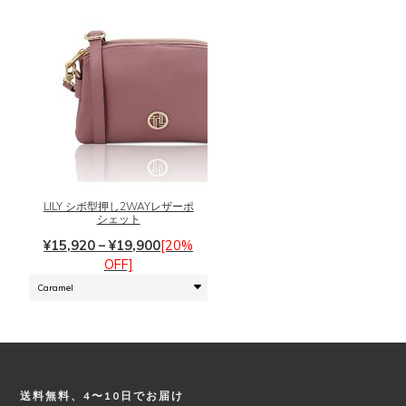
シ
か
ョ
ら
ン
選
が
択
あ
で
り
き
ま
こ
ま
す。
の
す
オ
商
プ
品
シ
に
LILY シボ型押し2WAYレザーポ
シェット
ョ
は
ン
価
複
¥
15,920
–
¥
19,900
[20%
は
格
数
OFF]
商
帯:
の
品
¥15,920
バ
ペ
–
リ
ー
¥19,900
エ
ジ
ー
か
シ
ら
Footer
送料無料、4〜10日でお届け
ョ