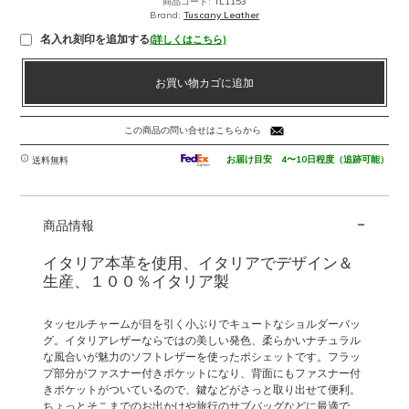
商品コード:
TL1153
は
格
Brand:
Tuscany Leather
¥19,900
は
名入れ刻印を追加する
(詳しくはこちら)
で
¥15,920
し
で
ソ
た。
す。
お買い物カゴに追加
フ
ト
レ
この商品の問い合せはこちらから
ザ
ー
お届け目安 4〜10日程度（追跡可能）
送料無料
の
タ
-
ッ
商品情報
セ
ル
イタリア本革を使用、イタリアでデザイン＆
つ
生産、１００％イタリア製
き
ポ
タッセルチャームが目を引く小ぶりでキュートなショルダーバッ
シ
グ。イタリアレザーならではの美しい発色、柔らかいナチュラル
ェ
な風合いが魅力のソフトレザーを使ったポシェットです。フラッ
ッ
プ部分がファスナー付きポケットになり、背面にもファスナー付
きポケットがついているので、鍵などがさっと取り出せて便利。
ト
ちょっとそこまでのお出かけや旅行のサブバッグなどに最適で