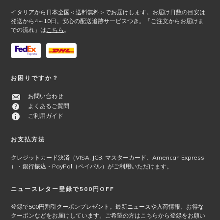
選
ン
イタリアから日本全国＜送料無料＞でお届けします。お届け日数の目安は
択
が
発送から4～10日。安心の配送追跡サービスつき。「ご注文からお届けま
で
あ
での流れ」は
こちら
。
き
り
ま
ま
す
す。
オ
プ
お困りですか？
シ
お問い合わせ
ョ
よくあるご質問
ン
ご利用ガイド
は
商
品
お支払方法
ペ
クレジットカード決済（VISA, JCB, マスターカード、American Express
ー
）・銀行振込・PayPal（ペイパル）がご利用いただけます。
ジ
か
ニュースレター登録で500円OFF
ら
選
登録で500円割引クーポンプレゼント。最新ニュースや入荷情報、お得な
択
クーポンなどをお届けしています。ご希望の方はこちらから登録をお願い