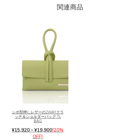
関連商品
こ
の
商
品
シボ型押しレザーの2WAYクラ
に
ッチ＆ショルダーバッグ TL
は
BAG
複
価
¥
15,920
–
¥
19,900
[20%
数
格
OFF]