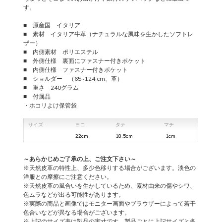
TL
す。
Young
Bag
■ 原産国 イタリア
個
■ 素材 イタリア牛革（ナチュラルな風味を生かしたソフトレ
ザー）
■ 内側素材 ポリエステル
■ 外側仕様 裏面にファスナー付きポケット
■ 内側仕様 ファスナー付きポケット
■ ショルダー （65~124 cm、革）
■ 重さ 240グラム
■ 付属品
・ホコリよけ保管袋
サイズ:
ヨコ
タテ
マチ
22cm
18.5cm
1cm
～あらかじめご了承の上、ご注文下さい～
※天然皮革の特性上、多少色移りする場合がございます。淡色の
洋服との摩擦にご注意ください。
※天然皮革の風合いを生かしているため、素材由来の傷やシワ、
色ムラなどが出る可能性があります。
※実際の商品と画像ではモニター画面やブラウザーによって若干
色合いなどが異なる場合がございます。
※上記のサイズ表は製品の実寸です。製品ごとに上記サイズと多