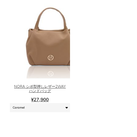
リ
ー
エ
ジ
ー
か
シ
ら
ョ
選
ン
択
が
で
あ
き
り
ま
こ
ま
す
の
す。
商
オ
品
プ
に
シ
NORA シボ型押しレザー2WAY
は
ハンドバッグ
ョ
複
ン
¥
27,900
数
は
の
商
バ
品
リ
ペ
エ
ー
ー
ジ