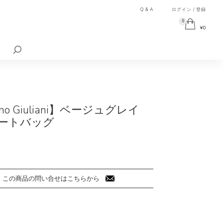
Q & A
ログイン / 登録
0
¥
0
検
索
対
象:
vano Giuliani】ベージュグレイ
ートバッグ
この商品の問い合せはこちらから