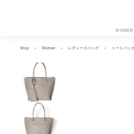
WOMEN
S
S
k
k
Shop
»
Women
»
レディースバッグ
»
トートバッ
バッグ
バッグ
i
i
すべての
すべての
p
p
ハンドバ
ショルダ
t
t
ショルダ
ビジネス
o
o
トートバ
トートバ
m
f
リュック
メッセン
a
o
i
o
旅行バッ
リュック
ース）
n
t
旅行バッ
ドクター
ース）
c
e
セカンド
o
r