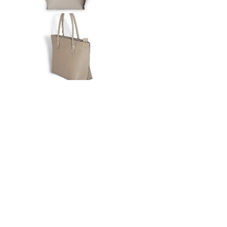
n
ドクター
t
e
n
t