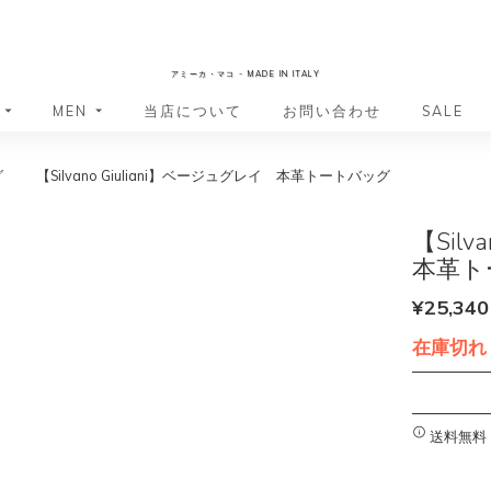
AmicaMako
アミーカ・マコ - MADE IN ITALY
MEN
当店について
お問い合わせ
SALE
グ
【Silvano Giuliani】ベージュグレイ 本革トートバッグ
革小物・革アイテム
革小物・革アイテム
バッグ
バッグ
財布
財布
【Sil
ッグ
ーバッグ
ポーチ・バニティケース
アクセサリー・ステーショナリー
本革ト
ーバッグ
バッグ
アクセサリー・ステーショナリー
ポーチ
¥
25,340
ッグ
ッグ
ドキュメントケース
ドキュメントケース
在庫切れ
・バックパック
ジャーバッグ
グ（ボストンバッグ・スーツケ
・バックパック
グ（ボストンバッグ・スーツケ
バッグ
送料無料
バッグ