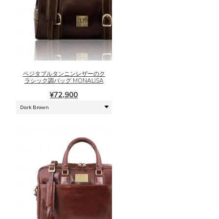
あ
り
ま
こ
す。
の
オ
商
プ
品
シ
に
ベジタブルタンニンレザーのク
ョ
は
ラシック調バッグ MONALISA
ン
複
¥
72,900
は
数
商
の
品
バ
ペ
リ
ー
エ
ジ
ー
か
シ
ら
ョ
選
ン
択
が
で
あ
き
り