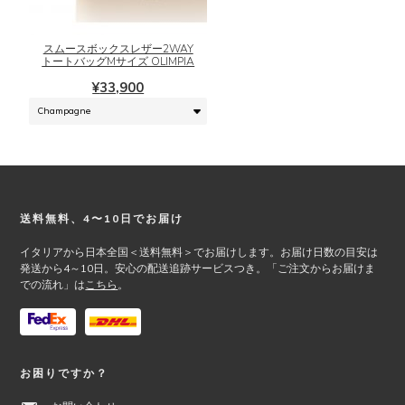
オ
商
プ
品
シ
に
スムースボックスレザー2WAY
ョ
は
トートバッグMサイズ OLIMPIA
ン
複
¥
33,900
は
数
商
の
品
バ
ペ
リ
ー
エ
ジ
ー
か
シ
Footer
送料無料、4〜10日でお届け
ら
ョ
選
ン
イタリアから日本全国＜送料無料＞でお届けします。お届け日数の目安は
択
が
発送から4～10日。安心の配送追跡サービスつき。「ご注文からお届けま
での流れ」は
こちら
。
で
あ
き
り
ま
ま
す
す。
オ
お困りですか？
プ
シ