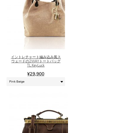
こ
の
商
品
に
イントレチャート編み込み風ス
ウェードの2WAYトートバッグ
は
TL KeyLuck
複
¥
29,900
数
の
バ
リ
エ
ー
シ
ョ
ン
が