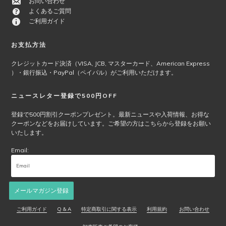
お問い合わせ
ョ
よくあるご質問
ン
ご利用ガイド
は
商
お支払方法
品
ペ
クレジットカード決済（VISA, JCB, マスターカード、American Express
ー
）・銀行振込・PayPal（ペイパル）がご利用いただけます。
ジ
か
ニュースレター登録で500円OFF
ら
選
登録で500円割引クーポンプレゼント。最新ニュースや入荷情報、お得な
クーポンなどをお届けしています。ご希望の方はこちらから登録をお願い
択
いたします。
で
き
Email:
ま
す
メールマガジン登録
ご利用ガイド
Q & A
特定商取引に関する表示
利用規約
お問い合わせ