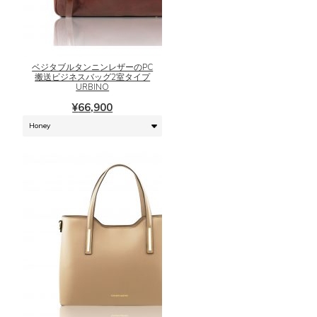
ま
ま
こ
す
す。
の
オ
商
プ
品
シ
に
ベジタブルタンニンレザーのPC
搬送ビジネスバッグ2室タイプ
ョ
は
URBINO
ン
複
¥
66,900
は
数
商
の
品
バ
ペ
リ
ー
エ
ジ
ー
か
シ
ら
ョ
選
ン
択
が
で
あ
き
り
ま
ま
こ
す
す。
の