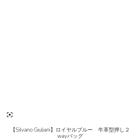
【Silvano Giuliani】ロイヤルブルー 牛革型押し２
wayバッグ