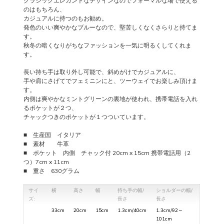
クラシックエレガントなデザインなのでフォーマルな場で使える
のはもちろん、
カジュアルに持つのもお勧め。
発色のいい爽やかなブルーなので、堅苦しくなくさらりと持てま
す。
秋冬の暗くなりがちなファッションを一気に明るくしてくれま
す。
長い持ち手は取り外し可能で、斜めがけでカジュアルに、
手や肩にさげてでフェミニンにと、ツーウェイでお楽しみ頂けま
す。
内側は爽やかなミントグリーンの裏地が使われ、携帯電話を入れ
るポケットが２つ、
チャックつきのポケットが１つついています。
■ 生産国 イタリア
■ 素材 牛革
■ ポケット 内側 チャック付 20cm x 15cm 携帯電話用（2
つ）7cm x 11cm
■ 重さ 630グラム
サイ
横
高さ
幅
持ち手の幅/
ショルダーの幅/
ズ:
長さ
長さ
33cm
20cm
15cm
1.3cm/40cm
1.3cm/92～
101cm