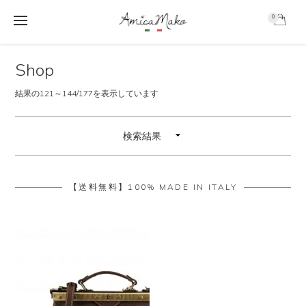
0
AmicaMako
S
S
S
Shop
k
k
k
i
i
i
p
p
p
結果の121～144/177を表示しています
t
t
t
最
o
o
o
検索結果
m
p
f
初
a
r
o
の
i
i
o
n
m
t
サ
【送料無料】100% MADE IN ITALY
c
a
e
o
r
r
イ
n
y
ド
t
s
e
i
バ
n
d
t
e
ー
b