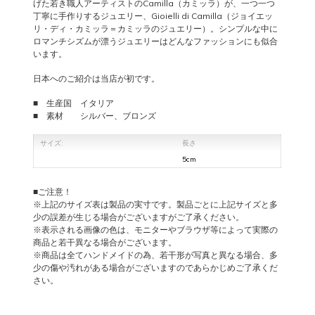
げた若き職人アーティストのCamilla（カミッラ）が、一つ一つ
丁寧に手作りするジュエリー、Gioielli di Camilla（ジョイエッ
リ・ディ・カミッラ＝カミッラのジュエリー）。シンプルな中に
ロマンチシズムが漂うジュエリーはどんなファッションにも似合
います。
日本へのご紹介は当店が初です。
■ 生産国 イタリア
■ 素材 シルバー、ブロンズ
サイズ:
長さ
5cm
■ご注意！
※上記のサイズ表は製品の実寸です。製品ごとに上記サイズと多
少の誤差が生じる場合がございますがご了承ください。
※表示される画像の色は、モニターやブラウザ等によって実際の
商品と若干異なる場合がございます。
※商品は全てハンドメイドの為、若干形が写真と
異なる場合、多
少の傷や汚れがある場合がございますのであらかじめご了承くだ
さい。