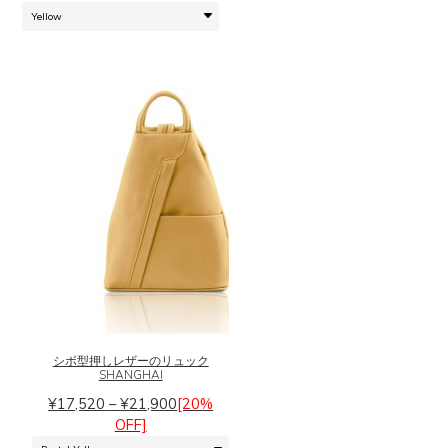
の
帯:
バ
¥14,320
リ
–
エ
¥17,900
ー
シ
ョ
ン
が
あ
り
ま
す。
こ
オ
の
プ
商
シ
品
ョ
に
シボ型押しレザーのリュック
ン
SHANGHAI
は
は
価
複
¥
17,520
–
¥
21,900
[20%
商
格
数
OFF]
品
帯:
の
ペ