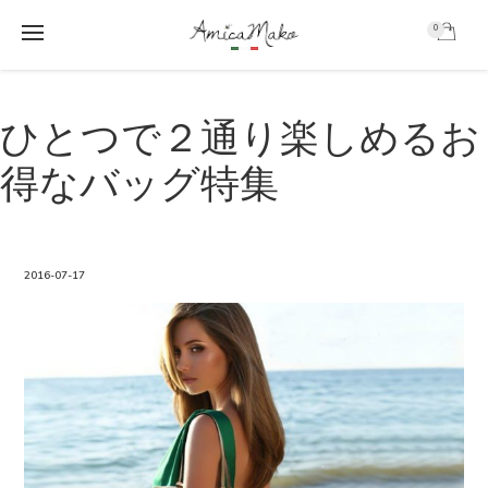
0
AmicaMako
S
S
k
k
ひとつで２通り楽しめるお
i
i
p
p
得なバッグ特集
t
t
o
o
m
f
a
o
i
o
2016-07-17
n
t
c
e
o
r
n
t
e
n
t