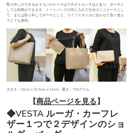
取り外しのできるおそろいのケースはマチが１センチほどあり、ポーチと
しても利用ができます。トートバッグの中に入れて仕分けミニケースとし
て、または取り外してポーチとして、ライフスタイルに合わせて色々使え
てとても便利。
大きさ：32cm x 32.5cm x 13cm、重さ：700グラム
【
商品ページを見る
】
◆VESTA ルーガ・カーフレ
ザー１つで２デザインのショ