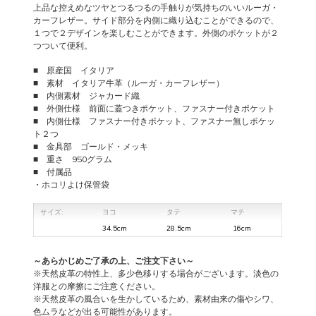
上品な控えめなツヤとつるつるの手触りが気持ちのいいルーガ・
カーフレザー。サイド部分を内側に織り込むことができるので、
１つで２デザインを楽しむことができます。外側のポケットが２
つついて便利。
■ 原産国 イタリア
■ 素材 イタリア牛革（ルーガ・カーフレザー）
■ 内側素材 ジャカード織
■ 外側仕様 前面に蓋つきポケット、ファスナー付きポケット
■ 内側仕様 ファスナー付きポケット、ファスナー無しポケッ
ト２つ
■ 金具部 ゴールド・メッキ
■ 重さ 950グラム
■ 付属品
・ホコリよけ保管袋
サイズ:
ヨコ
タテ
マチ
34.5cm
28.5cm
16cm
～あらかじめご了承の上、ご注文下さい～
※天然皮革の特性上、多少色移りする場合がございます。淡色の
洋服との摩擦にご注意ください。
※天然皮革の風合いを生かしているため、素材由来の傷やシワ、
色ムラなどが出る可能性があります。