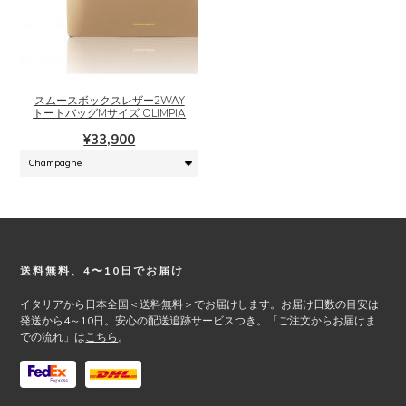
こ
の
商
品
に
スムースボックスレザー2WAY
は
トートバッグMサイズ OLIMPIA
複
¥
33,900
数
の
バ
リ
エ
ー
シ
Footer
送料無料、4〜10日でお届け
ョ
ン
イタリアから日本全国＜送料無料＞でお届けします。お届け日数の目安は
が
発送から4～10日。安心の配送追跡サービスつき。「ご注文からお届けま
での流れ」は
こちら
。
あ
り
ま
す。