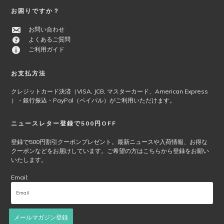
オ
お困りですか？
プ
シ
お問い合わせ
ョ
よくあるご質問
ン
ご利用ガイド
は
商
お支払方法
品
ペ
クレジットカード決済（VISA, JCB, マスターカード、American Express
ー
）・銀行振込・PayPal（ペイパル）がご利用いただけます。
ジ
か
ニュースレター登録で500円OFF
ら
選
登録で500円割引クーポンプレゼント。最新ニュースや入荷情報、お得な
クーポンなどをお届けしています。ご希望の方はこちらから登録をお願い
択
いたします。
で
き
Email:
ま
す
メールマガジン登録