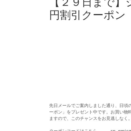
【２９日まで】
n
ドクター
t
円割引クーポン
e
n
t
先日メールでご案内しました通り、日頃
ーポン」をプレゼント中です。お買い物
ますので、このチャンスをお見逃しなく
クーポンコードはこちら→
sn_amic