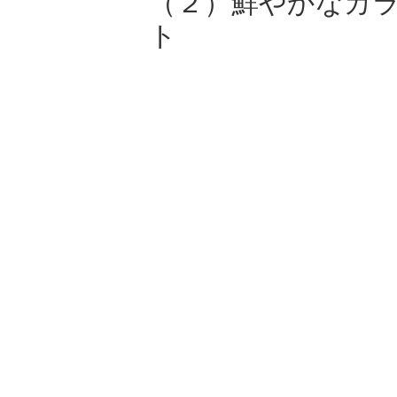
（２）鮮やかなカ
ト