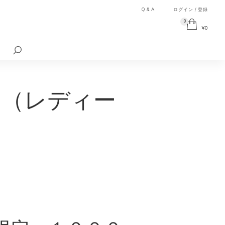
Q & A
ログイン / 登録
0
¥
0
検
索
対
象:
ト（レディー