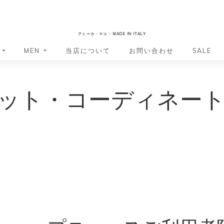
AmicaMako
アミーカ・マコ - MADE IN ITALY
MEN
当店について
お問い合わせ
SALE
革小物・革アイテム
革小物・革アイテム
ット・コーディネー
バッグ
バッグ
財布
財布
ッグ
ーバッグ
ポーチ・バニティケース
アクセサリー・ステーショナリー
ーバッグ
バッグ
アクセサリー・ステーショナリー
ポーチ
ッグ
ッグ
ドキュメントケース
ドキュメントケース
・バックパック
ジャーバッグ
グ（ボストンバッグ・スーツケ
・バックパック
グ（ボストンバッグ・スーツケ
バッグ
バッグ