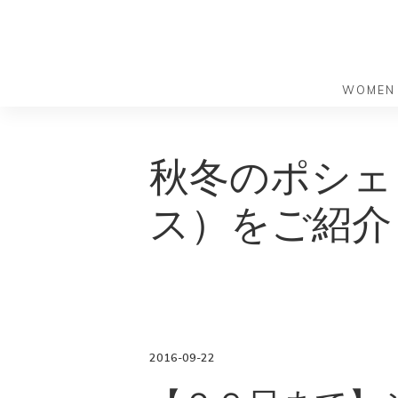
WOMEN
S
S
k
k
バッグ
バッグ
秋冬のポシェ
i
i
すべての
すべての
p
p
ハンドバ
ショルダ
ス）をご紹介
t
t
ショルダ
ビジネス
o
o
トートバ
トートバ
m
f
リュック
メッセン
a
o
i
o
旅行バッ
リュック
ース）
n
t
旅行バッ
ドクター
ース）
c
e
2016-09-22
セカンド
o
r