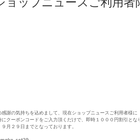
ショップニュースご利用者
バッグ
の感謝の気持ちを込めまして、現在ショップニュースご利用者様に
時にクーポンコードをご入力頂くだけで、即時１０００円割引とな
。９月２９日までとなっております。
amako_set29