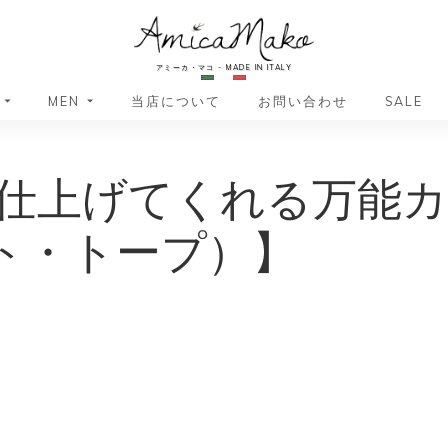
AmicaMako
アミーカ・マコ - MADE IN ITALY
MEN
当店について
お問い合わせ
SALE
革小物・革アイテム
革小物・革アイテム
仕上げてくれる万能カラー
バッグ
バッグ
財布
財布
ッグ
ーバッグ
ポーチ・バニティケース
アクセサリー・ステーショナリー
イト・トープ）】
ーバッグ
バッグ
アクセサリー・ステーショナリー
ポーチ
ッグ
ッグ
ドキュメントケース
ドキュメントケース
・バックパック
ジャーバッグ
グ（ボストンバッグ・スーツケ
・バックパック
グ（ボストンバッグ・スーツケ
バッグ
バッグ