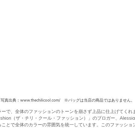
写真出典：www.thechilicool.com/ ※バッグは当店の商品ではありません。
ラーで、全体のファッションのトーンを崩さず上品に仕上げてくれ
l Fashion（ザ・チリ・クール・ファッション）」のブロガー、Alessi
ることで全体のカラーの雰囲気を統一しています。このファッショ