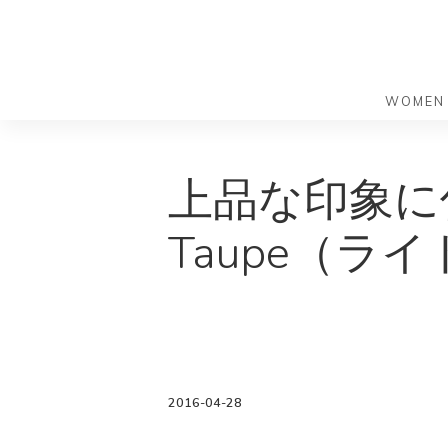
WOMEN
S
S
k
k
バッグ
バッグ
上品な印象に
i
i
すべての
すべての
p
p
ハンドバ
ショルダ
Taupe（ラ
t
t
ショルダ
ビジネス
o
o
トートバ
トートバ
m
f
リュック
メッセン
a
o
i
o
旅行バッ
リュック
ース）
n
t
旅行バッ
ドクター
ース）
c
e
2016-04-28
セカンド
o
r