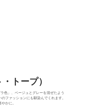
。
イト・トープ）
モグラ色」、ベージュとグレーを混ぜたよう
いのファッションにも馴染んでくれます。
軽やかに。