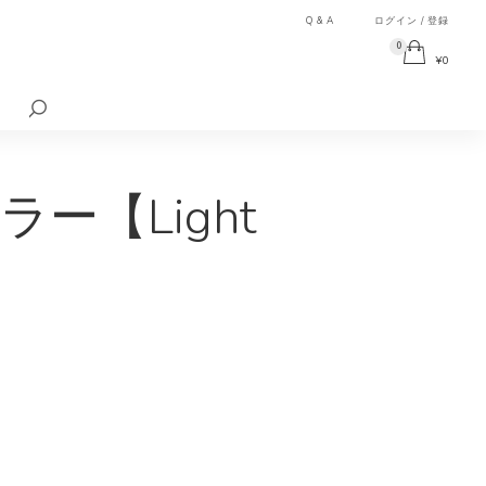
Q & A
ログイン / 登録
0
¥
0
検
索
対
象:
【Light