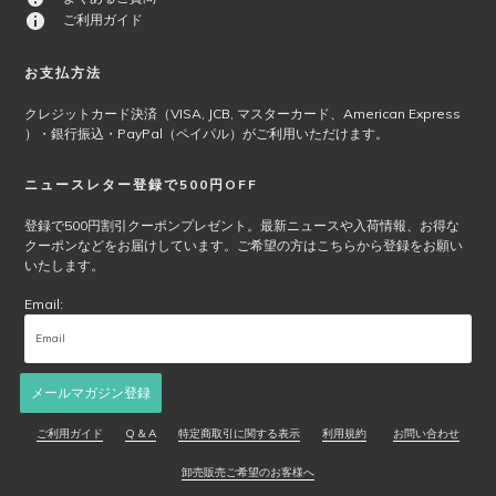
ン
ご利用ガイド
は
商
お支払方法
品
ペ
クレジットカード決済（VISA, JCB, マスターカード、American Express
ー
）・銀行振込・PayPal（ペイパル）がご利用いただけます。
ジ
か
ニュースレター登録で500円OFF
ら
選
登録で500円割引クーポンプレゼント。最新ニュースや入荷情報、お得な
クーポンなどをお届けしています。ご希望の方はこちらから登録をお願い
択
いたします。
で
き
Email:
ま
す
メールマガジン登録
ご利用ガイド
Q & A
特定商取引に関する表示
利用規約
お問い合わせ
卸売販売ご希望のお客様へ