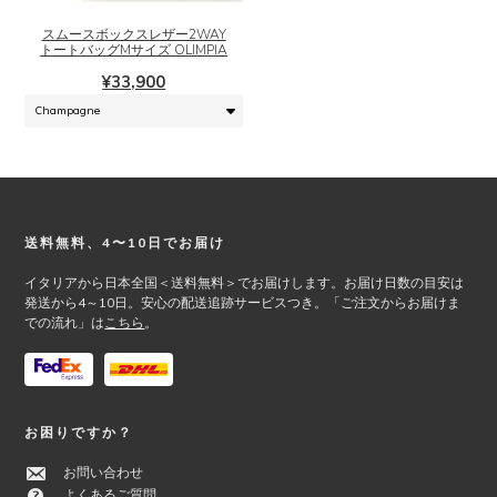
品
に
スムースボックスレザー2WAY
は
トートバッグMサイズ OLIMPIA
複
¥
33,900
数
の
バ
リ
エ
ー
シ
Footer
送料無料、4〜10日でお届け
ョ
ン
イタリアから日本全国＜送料無料＞でお届けします。お届け日数の目安は
が
発送から4～10日。安心の配送追跡サービスつき。「ご注文からお届けま
での流れ」は
こちら
。
あ
り
ま
す。
オ
お困りですか？
プ
シ
お問い合わせ
ョ
よくあるご質問