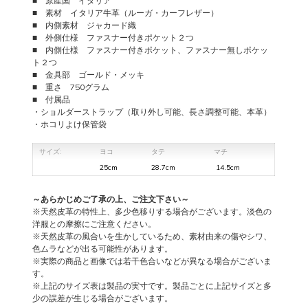
■ 原産国 イタリア
■ 素材 イタリア牛革（ルーガ・カーフレザー）
■ 内側素材 ジャカード織
■ 外側仕様 ファスナー付きポケット２つ
■ 内側仕様 ファスナー付きポケット、ファスナー無しポケッ
ト２つ
■ 金具部 ゴールド・メッキ
■ 重さ 750グラム
■ 付属品
・ショルダーストラップ（取り外し可能、長さ調整可能、本革）
・ホコリよけ保管袋
サイズ:
ヨコ
タテ
マチ
25cm
28.7cm
14.5cm
～あらかじめご了承の上、ご注文下さい～
※天然皮革の特性上、多少色移りする場合がございます。淡色の
洋服との摩擦にご注意ください。
※天然皮革の風合いを生かしているため、素材由来の傷やシワ、
色ムラなどが出る可能性があります。
※実際の商品と画像では若干色合いなどが異なる場合がございま
す。
※上記のサイズ表は製品の実寸です。製品ごとに上記サイズと多
少の誤差が生じる場合がございます。