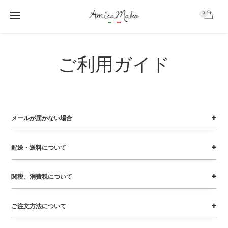
0
AmicaMako
S
S
k
k
ご利用ガイド
i
i
p
p
t
t
o
o
m
f
a
o
メールが届かない場合
i
o
n
t
c
e
配送・送料について
o
r
n
t
関税、消費税について
e
n
ご注文方法について
t