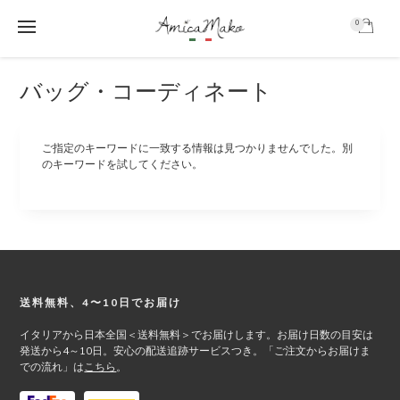
0
AmicaMako
S
S
バッグ・コーディネート
k
k
i
i
p
p
t
t
ご指定のキーワードに一致する情報は見つかりませんでした。別
o
o
のキーワードを試してください。
m
f
a
o
i
o
n
t
c
e
o
r
n
Footer
送料無料、4〜10日でお届け
t
e
イタリアから日本全国＜送料無料＞でお届けします。お届け日数の目安は
n
発送から4～10日。安心の配送追跡サービスつき。「ご注文からお届けま
t
での流れ」は
こちら
。