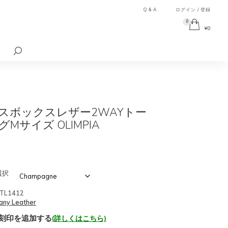
Q & A
ログイン / 登録
0
¥
0
検
索
対
象:
スボックスレザー2WAYトー
Mサイズ OLIMPIA
選択
TL1412
any Leather
刻印を追加する
(詳しくはこちら)