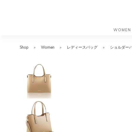
WOMEN
S
S
k
k
Shop
»
Women
»
レディースバッグ
»
ショルダー
バッグ
バッグ
i
i
すべての
すべての
p
p
ハンドバ
ショルダ
t
t
ショルダ
ビジネス
o
o
トートバ
トートバ
m
f
リュック
メッセン
a
o
i
o
旅行バッ
リュック
ース）
n
t
旅行バッ
ドクター
ース）
c
e
セカンド
o
r