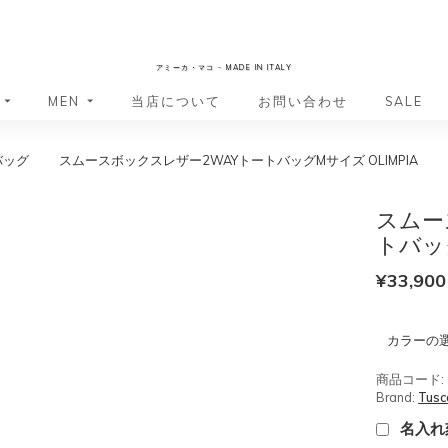
AmicaMako
アミーカ・マコ - MADE IN ITALY
MEN
当店について
お問い合わせ
SALE
バッグ
スムースボックスレザー2WAYトートバッグMサイズ OLIMPIA
革小物・革アイテム
革小物・革アイテム
バッグ
バッグ
財布
財布
スムー
ッグ
ーバッグ
ポーチ・バニティケース
アクセサリー・ステーショナリー
トバッグ
ーバッグ
バッグ
アクセサリー・ステーショナリー
ポーチ
¥
33,900
ッグ
ッグ
ドキュメントケース
ドキュメントケース
・バックパック
ジャーバッグ
カラーの
グ（ボストンバッグ・スーツケ
・バックパック
グ（ボストンバッグ・スーツケ
商品コード:
バッグ
Brand:
Tusc
バッグ
名入れ