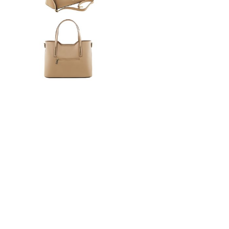
n
ドクター
t
e
n
t