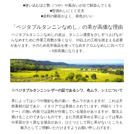
■使い込むほど艶（つや）や風合いが出て馴染んでくる
■型崩れしにくく丈夫
■染料の吸収がよく、発色がいい
「ベジタブルタンニンなめし」の革が高価な理由
ベジタブルタンニンなめしの皮は、タンニン濃度を少しずつ上げなが
らなめすために作業工程数が多くなり、30以上の工程を踏まえる必要
があります。そのため化学薬品を使ってなめすクロムなめしに比べて2
～5倍高価になります。
※
ベジタブルタンニンレザーの証であるシワ、色ムラ、シミについて
革によってはシワや微妙な色の違い、色ムラがありますが、これは天
然素材の証であり、イタリアでは美徳とされています。内貼り（ライ
ナー）の無い内装では染料が付着している場合がありますが、製法上
避けることのできないものです。また天然皮革ゆえ革によっては厚み
や革質が少々異なる場合があり、ひとつとして同じ革がないところも
魅力としてご理解いただけますようお願い申し上げます。