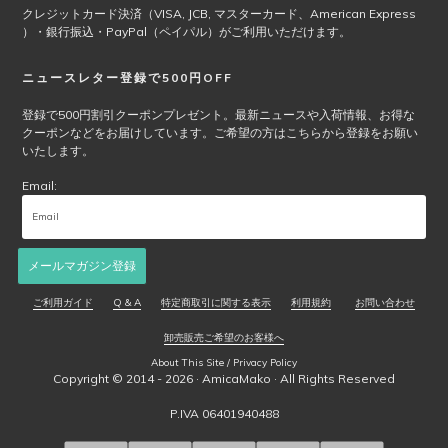
ペ
クレジットカード決済（VISA, JCB, マスターカード、American Express
ー
）・銀行振込・PayPal（ペイパル）がご利用いただけます。
ジ
か
ニュースレター登録で500円OFF
ら
選
登録で500円割引クーポンプレゼント。最新ニュースや入荷情報、お得な
択
クーポンなどをお届けしています。ご希望の方はこちらから登録をお願い
で
いたします。
き
Email:
ま
す
メールマガジン登録
ご利用ガイド
Q & A
特定商取引に関する表示
利用規約
お問い合わせ
卸売販売ご希望のお客様へ
About This Site / Privacy Policy
Copyright © 2014 - 2026 ·
AmicaMako
· All Rights Reserved
P.IVA 06401940488