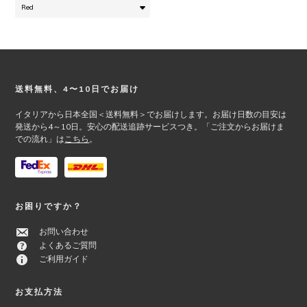
の
バ
リ
エ
ー
シ
Footer
送料無料、4〜10日でお届け
ョ
ン
イタリアから日本全国＜送料無料＞でお届けします。お届け日数の目安は
が
発送から4～10日。安心の配送追跡サービスつき。「ご注文からお届けま
あ
での流れ」は
こちら
。
り
ま
す。
オ
お困りですか？
プ
シ
お問い合わせ
ョ
よくあるご質問
ン
ご利用ガイド
は
商
お支払方法
品