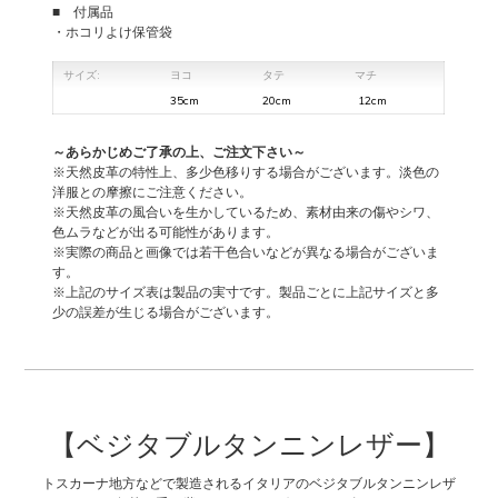
■ 付属品
・ホコリよけ保管袋
サイズ:
ヨコ
タテ
マチ
35cm
20cm
12cm
～あらかじめご了承の上、ご注文下さい～
※天然皮革の特性上、多少色移りする場合がございます。淡色の
洋服との摩擦にご注意ください。
※天然皮革の風合いを生かしているため、素材由来の傷やシワ、
色ムラなどが出る可能性があります。
※実際の商品と画像では若干色合いなどが異なる場合がございま
す。
※上記のサイズ表は製品の実寸です。製品ごとに上記サイズと多
少の誤差が生じる場合がございます。
【ベジタブルタンニンレザー】
トスカーナ地方などで製造されるイタリアのベジタブルタンニンレザ