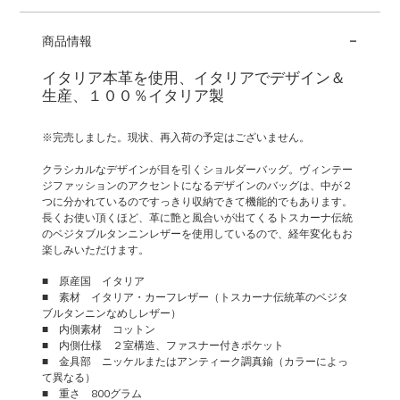
-
商品情報
イタリア本革を使用、イタリアでデザイン＆
生産、１００％イタリア製
※完売しました。現状、再入荷の予定はございません。
クラシカルなデザインが目を引くショルダーバッグ。ヴィンテー
ジファッションのアクセントになるデザインのバッグは、中が２
つに分かれているのですっきり収納できて機能的でもあります。
長くお使い頂くほど、革に艶と風合いが出てくるトスカーナ伝統
のベジタブルタンニンレザーを使用しているので、経年変化もお
楽しみいただけます。
■ 原産国 イタリア
■ 素材 イタリア・カーフレザー（トスカーナ伝統革のベジタ
ブルタンニンなめしレザー）
■ 内側素材 コットン
■ 内側仕様 ２室構造、ファスナー付きポケット
■ 金具部 ニッケルまたはアンティーク調真鍮（カラーによっ
て異なる）
■ 重さ 800グラム