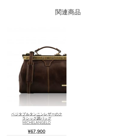
関連商品
こ
の
商
品
に
ベジタブルタンニンレザーのク
ラシック調バッグ
は
MICHELANGELO
複
¥
67,900
数