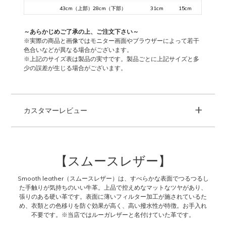
43cm（上部）28cm（下部）
31cm
15cm
～あらかじめご了承の上、ご注文下さい～
※実際の商品と画像ではモニター画面やブラウザーによって若干
色合いなどが異なる場合がございます。
※上記のサイズ表は製品の実寸です。製品ごとに上記サイズと多
少の誤差が生じる場合がございます。
+
カスタマーレビュー
【スムースレザー】
Smooth leather（スムースレザー）は、すべらかな表面でつるつるし
た手触りが気持ちのいい牛革。上品で控えめなマットなツヤがあり、
張りのある硬い革です。表面に薄いフィルター加工が施されているた
め、衣類との色移りを防ぐ効果が高く、高い撥水性が特徴。お手入れ
不要です。※当店ではルーガレザーと名付けていた革です。