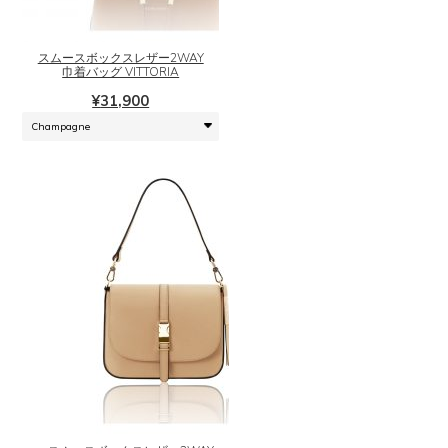
商
品
に
スムースボックスレザー2WAY
は
巾着バッグ VITTORIA
複
¥
31,900
数
の
バ
リ
エ
ー
シ
ョ
ン
が
あ
り
こ
ま
の
す。
商
オ
品
プ
に
シ