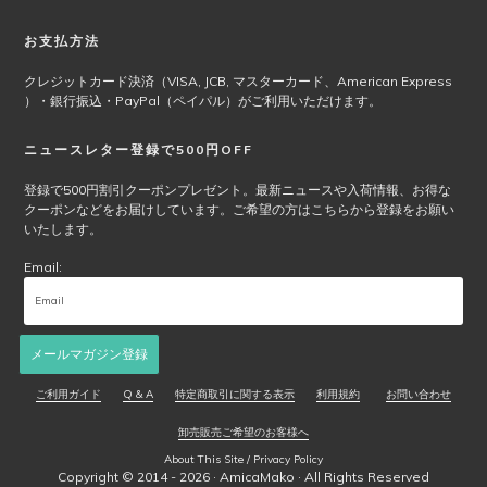
は
商
お支払方法
品
ペ
クレジットカード決済（VISA, JCB, マスターカード、American Express
ー
）・銀行振込・PayPal（ペイパル）がご利用いただけます。
ジ
か
ニュースレター登録で500円OFF
ら
選
登録で500円割引クーポンプレゼント。最新ニュースや入荷情報、お得な
クーポンなどをお届けしています。ご希望の方はこちらから登録をお願い
択
いたします。
で
き
Email:
ま
す
メールマガジン登録
ご利用ガイド
Q & A
特定商取引に関する表示
利用規約
お問い合わせ
卸売販売ご希望のお客様へ
About This Site / Privacy Policy
Copyright © 2014 - 2026 ·
AmicaMako
· All Rights Reserved