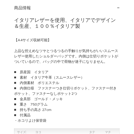
-
商品情報
イタリアレザーを使用、イタリアでデザイン
＆生産、１００％イタリア製
【A4サイズ収納可能】
上品な控えめなツヤとつるつるの手触りが気持ちがいいスムース
レザー使用したショルダーバッグです。内側は仕切りポケットが
ついているので、バッグの中で荷物が迷子になりません。
■ 原産国 イタリア
■ 素材 イタリア牛革（スムースレザー）
■ 内側素材 ポリエステル
■ 内側仕様 ファスナーつき仕切りポケット、ファスナー付き
ポケット、ファスナーなしポケット2つ
■ 金具部 ゴールド・メッキ
■ 重さ 750グラム
■ 持ち手の高さ 27cm
■ 付属品
・ホコリよけ保管袋
サイズ:
ヨコ
タテ
マチ