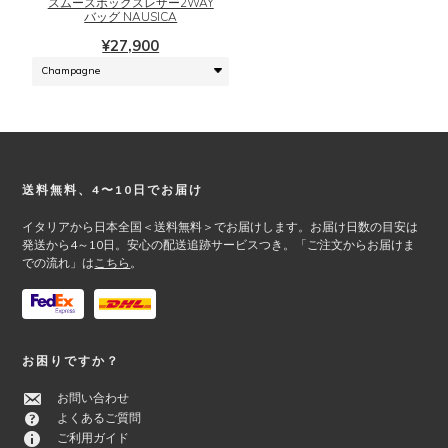
スムースボックスレザー2WAY
は
バッグ NAUSICA
ョ
複
ン
¥
27,900
数
は
の
商
バ
品
リ
ペ
エ
ー
ー
ジ
シ
か
Footer
送料無料、4〜10日でお届け
ョ
ら
ン
イタリアから日本全国＜送料無料＞でお届けします。お届け日数の目安は
選
が
発送から4～10日。安心の配送追跡サービスつき。「ご注文からお届けま
択
での流れ」は
こちら
。
あ
で
り
き
ま
ま
す。
す
オ
お困りですか？
プ
シ
お問い合わせ
ョ
よくあるご質問
ン
ご利用ガイド