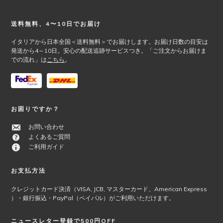
ジ
ー
か
シ
Footer
送料無料、4〜10日でお届け
ら
ョ
選
ン
イタリアから日本全国＜送料無料＞でお届けします。お届け日数の目安は
択
が
発送から4～10日。安心の配送追跡サービスつき。「ご注文からお届けま
での流れ」は
こちら
。
で
あ
き
り
ま
ま
す
す。
オ
お困りですか？
プ
シ
お問い合わせ
ョ
よくあるご質問
ン
ご利用ガイド
は
商
お支払方法
品
ペ
クレジットカード決済（VISA, JCB, マスターカード、American Express
ー
）・銀行振込・PayPal（ペイパル）がご利用いただけます。
ジ
か
ニュースレター登録で500円OFF