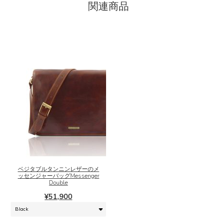
関連商品
こ
の
商
品
に
ベジタブルタンニンレザーのメ
ッセンジャーバッグMessenger
は
Double
複
¥
51,900
数
の