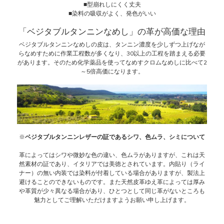
■型崩れしにくく丈夫
■染料の吸収がよく、発色がいい
「ベジタブルタンニンなめし」の革が高価な理由
ベジタブルタンニンなめしの皮は、タンニン濃度を少しずつ上げなが
らなめすために作業工程数が多くなり、30以上の工程を踏まえる必要
があります。そのため化学薬品を使ってなめすクロムなめしに比べて2
～5倍高価になります。
※
ベジタブルタンニンレザーの証であるシワ、色ムラ、シミについて
革によってはシワや微妙な色の違い、色ムラがありますが、これは天
然素材の証であり、イタリアでは美徳とされています。内貼り（ライ
ナー）の無い内装では染料が付着している場合がありますが、製法上
避けることのできないものです。また天然皮革ゆえ革によっては厚み
や革質が少々異なる場合があり、ひとつとして同じ革がないところも
魅力としてご理解いただけますようお願い申し上げます。