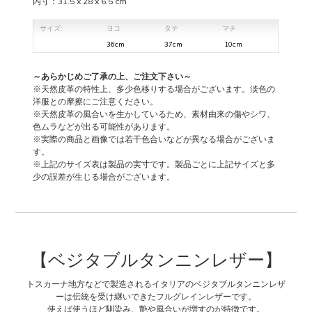
内寸：31.5 x 28 x 6.5 cm
サイズ:
ヨコ
タテ
マチ
36cm
37cm
10cm
～あらかじめご了承の上、ご注文下さい～
※天然皮革の特性上、多少色移りする場合がございます。淡色の
洋服との摩擦にご注意ください。
※天然皮革の風合いを生かしているため、素材由来の傷やシワ、
色ムラなどが出る可能性があります。
※実際の商品と画像では若干色合いなどが異なる場合がございま
す。
※上記のサイズ表は製品の実寸です。製品ごとに上記サイズと多
少の誤差が生じる場合がございます。
【ベジタブルタンニンレザー】
トスカーナ地方などで製造されるイタリアのベジタブルタンニンレザ
ーは伝統を受け継いできたフルグレインレザーです。
使えば使うほど馴染み、艶や風合いが増すのが特徴です。