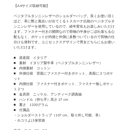
【A4サイズ収納可能】
ベジタブルタンニンレザーのショルダーバッグ。長くお使い頂く
ほど、革に艶と風合いが出てくるトスカーナ伝統のベジタブルタ
ンニンレザーを使用しているので、経年変化もお楽しみいただけ
ます。ファスナー付きの開閉なので荷物の中身がこぼれ落ちる心
配もなく、ポケットが内側と外側に多数ついているので荷物の仕
分けも便利です。ユニセックスデザインで男女どちらにもお使い
いただけます。
■ 原産国 イタリア
■ 素材 イタリア製牛革（ベジタブルタンニンレザー）
■ 内側素材 コットン
■ 外側仕様 背面にファスナー付きポケット、表面に２つポケ
ット
■ 内側仕様 ファスナー付きポケット、ファスナー無しポケッ
ト２つ
■ 金具部 ニッケル、アンティーク調真鍮
■ ハンドル（持ち手）高さ 27 cm
■ 重さ 1200グラム
■ 付属品
・ショルダーストラップ（107 cm、取り外し可能、革）
・ホコリよけ保管袋