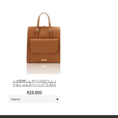
バ
リ
エ
ー
シ
ョ
ン
が
あ
り
ま
こ
す。
の
オ
商
プ
品
シ
に
シボ型押しレザー2WAYリュッ
ョ
は
ク＆ショルダーバッグ TL BAG
ン
複
¥
28,900
は
数
商
の
品
バ
ペ
リ
ー
エ