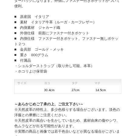
ダーバッグになります。外側にファスナー付きポケットがついて
便利。
■ 原産国 イタリア
■ 素材 イタリア牛革（ルーガ・カーフレザー）
■ 内側素材 ジャカード織
■ 外側仕様 前面にファスナー付きポケット
■ 内側仕様 ファスナー付きポケット、ファスナー無しポケッ
ト２つ
■ 金具部 ゴールド・メッキ
■ 重さ 800グラム
■ 付属品
・ショルダーストラップ（取り外し可能、本革）
・ホコリよけ保管袋
サイズ:
ヨコ
タテ
マチ
30.4cm
27cm
14.5cm
～あらかじめご了承の上、ご注文下さい～
※天然皮革の特性上、多少色移りする場合がございます。淡色の
洋服との摩擦にご注意ください。
※天然皮革の風合いを生かしているため、素材由来の傷やシワ、
色ムラなどが出る可能性があります。
※実際の商品と画像では若干色合いなどが異なる場合がございま