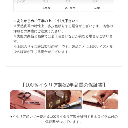
サイズ:
ヨコ
タテ
マチ
32cm
29.5cm
12cm
～あらかじめご了承の上、ご注文下さい～
※天然皮革の特性上、多少色移りする場合がございます。淡色の
洋服との摩擦にご注意ください。
※実際の商品と画像では若干色合いなどが異なる場合がございま
す。
※上記のサイズ表は製品の実寸です。製品ごとに上記サイズと多
少の誤差が生じる場合がございます。
【100％イタリア製&2年品質の保証書】
●イタリア産レザー使用＆100％イタリア製を証明するホログラム付の
保証書がついています。