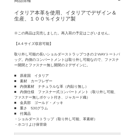
商品情報
イタリア本革を使用、イタリアでデザイン＆
生産、１００％イタリア製
※この商品は完売しました。再入荷の予定はございません。
【A４サイズ収容可能】
取り外し可能の長いショルダーストラップつきの２WAYトートバ
ッグ。内側のコンパートメントは取り外し可能なので、ファスナ
ー開閉とファスナー無し開閉の２デザインに。
■ 原産国 イタリア
■ 素材 カーフレザー
■ 内側素材 ナチュラルな革（内貼り無し）
■ 内側仕様 ファスナー式コンパートメント（取り外し可能、
ファスナー無しポケット付き、ジャカード織）
■ 金具部 ゴールド・メッキ
■ 重さ 530グラム
■ 付属品
・ショルダーストラップ（取り外し可能、革素材）
・ホコリよけ保管袋