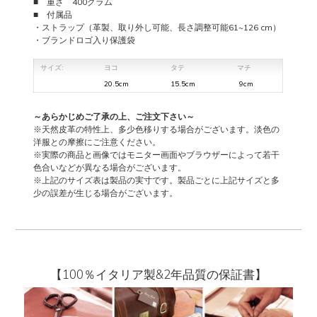
■ 重さ 400グラム
■ 付属品
・ストラップ（革製、取り外し可能、長さ調整可能61~126 cm）
・ブランドロゴ入り保護袋
サイズ:
ヨコ
タテ
マチ
20.5cm
15.5cm
9cm
～あらかじめご了承の上、ご注文下さい～
※天然皮革の特性上、多少色移りする場合がございます。淡色の
洋服との摩擦にご注意ください。
※実際の商品と画像ではモニター画面やブラウザーによって若干
色合いなどが異なる場合がございます。
※上記のサイズ表は製品の実寸です。製品ごとに上記サイズと多
少の誤差が生じる場合がございます。
【100％イタリア製&2年品質の保証書】