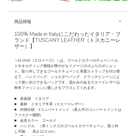
-
商品情報
100% Made in Italyにこだわったイタリア・ブ
ランド【TUSCANY LEATHER（トスカニーレ
ザー）】
＜ELOISE（エロイーズ）＞は、ゴールドカラーのチェーンベル
トやキルティング模様が華やかなイメージの小ぶりのポシェッ
ト。取り外しできるゴールドチェーンと革製ストラップを付け替
えて、ハンドバッグ、ショルダーバッグ、クラッチとシーンによ
って使い分けできるバッグです。温かみのあるスエードレザーは
秋冬ファッションに優しさをプラスしてくれます。
■ 原産国 イタリア
■ 素材 イタリア牛革（スエードレザー）
■ 内側仕様 3コンパートメント （真ん中のコンパートメントは
ファスナー開閉）
■ 金具カラー ゴールド
■ ハンドル （革ミックスのゴールドカラーチェーン、取り外
し可能、 高さ22.5 cm）