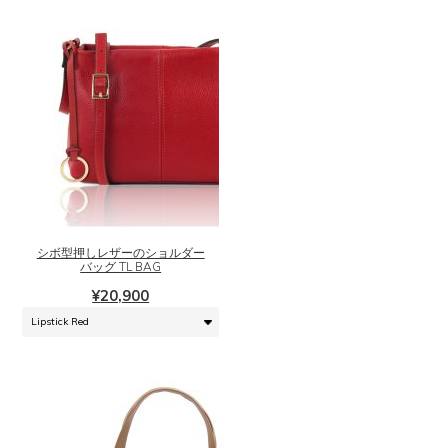
こ
の
商
品
に
シボ型押しレザーのショルダー
は
バッグ TL BAG
複
¥
20,900
数
の
バ
リ
エ
ー
シ