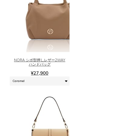
ョ
ン
が
あ
り
こ
ま
の
す。
商
オ
品
プ
に
シ
NORA シボ型押しレザー2WAY
は
ハンドバッグ
ョ
複
ン
¥
27,900
数
は
の
商
バ
品
リ
ペ
エ
ー
ー
ジ
シ
か
ョ
ら
ン
選
が
択