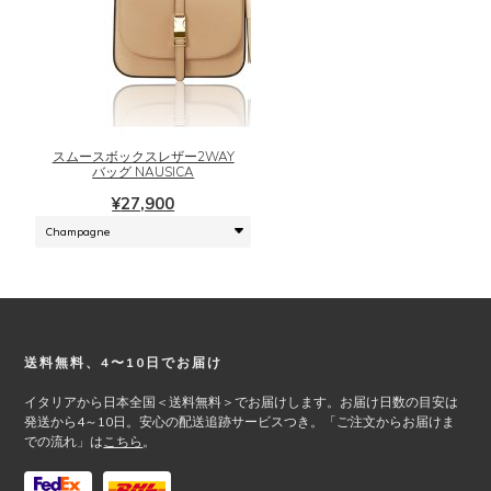
あ
で
り
き
こ
ま
ま
の
す。
す
商
オ
品
プ
に
シ
スムースボックスレザー2WAY
は
バッグ NAUSICA
ョ
複
ン
¥
27,900
数
は
の
商
バ
品
リ
ペ
エ
ー
ー
ジ
シ
か
Footer
送料無料、4〜10日でお届け
ョ
ら
ン
イタリアから日本全国＜送料無料＞でお届けします。お届け日数の目安は
選
が
発送から4～10日。安心の配送追跡サービスつき。「ご注文からお届けま
択
での流れ」は
こちら
。
あ
で
り
き
ま