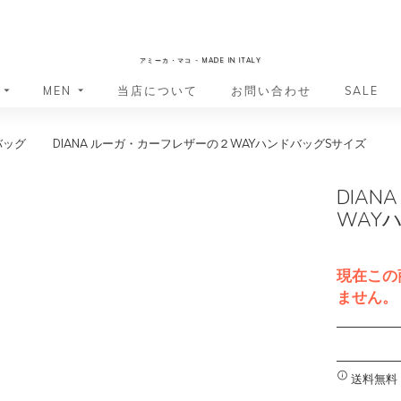
AmicaMako
アミーカ・マコ - MADE IN ITALY
MEN
当店について
お問い合わせ
SALE
バッグ
DIANA ルーガ・カーフレザーの２WAYハンドバッグSサイズ
革小物・革アイテム
革小物・革アイテム
バッグ
バッグ
財布
財布
DIA
ッグ
ーバッグ
ポーチ・バニティケース
アクセサリー・ステーショナリー
WAY
ーバッグ
バッグ
アクセサリー・ステーショナリー
ポーチ
ッグ
ッグ
ドキュメントケース
ドキュメントケース
現在この
・バックパック
ジャーバッグ
ません。
グ（ボストンバッグ・スーツケ
・バックパック
A
グ（ボストンバッグ・スーツケ
l
バッグ
t
送料無料
バッグ