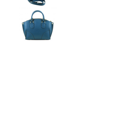
n
ドクター
t
e
n
t