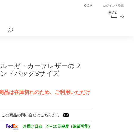
Q & A
ログイン / 登録
0
¥
0
検
索
対
象:
NA ルーガ・カーフレザーの２
ハンドバッグSサイズ
商品は在庫切れのため、ご利用いただけ
この商品の問い合せはこちらから
お届け目安 4〜10日程度（追跡可能）