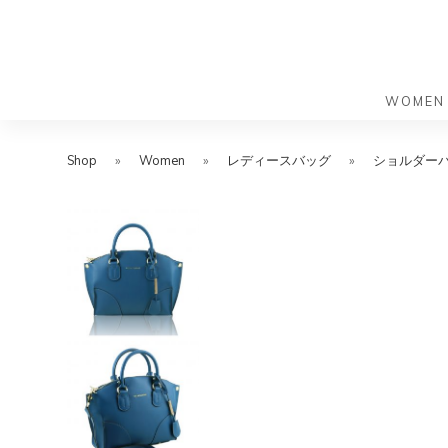
WOMEN
S
S
k
k
Shop
»
Women
»
レディースバッグ
»
ショルダー
バッグ
バッグ
i
i
すべての
すべての
p
p
ハンドバ
ショルダ
t
t
ショルダ
ビジネス
o
o
トートバ
トートバ
m
f
リュック
メッセン
a
o
i
o
旅行バッ
リュック
ース）
n
t
旅行バッ
ドクター
ース）
c
e
セカンド
o
r