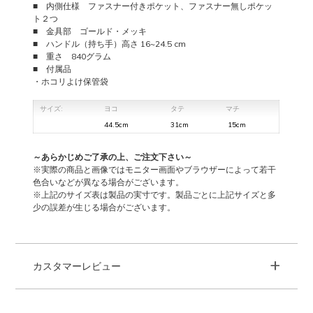
■ 内側仕様 ファスナー付きポケット、ファスナー無しポケッ
ト２つ
■ 金具部 ゴールド・メッキ
■ ハンドル（持ち手）高さ 16~24.5 cm
■ 重さ 840グラム
■ 付属品
・ホコリよけ保管袋
サイズ:
ヨコ
タテ
マチ
44.5cm
31cm
15cm
～あらかじめご了承の上、ご注文下さい～
※実際の商品と画像ではモニター画面やブラウザーによって若干
色合いなどが異なる場合がございます。
※上記のサイズ表は製品の実寸です。製品ごとに上記サイズと多
少の誤差が生じる場合がございます。
+
カスタマーレビュー