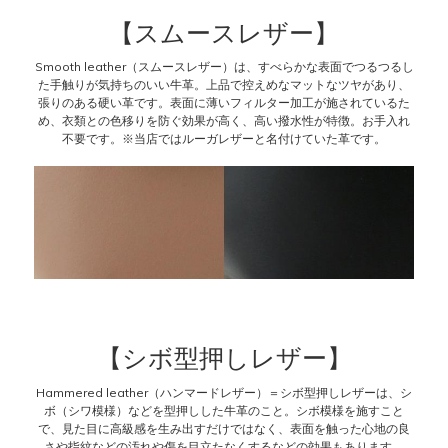
【スムースレザー】
Smooth leather（スムースレザー）は、すべらかな表面でつるつるし
た手触りが気持ちのいい牛革。上品で控えめなマットなツヤがあり、
張りのある硬い革です。表面に薄いフィルター加工が施されているた
め、衣類との色移りを防ぐ効果が高く、高い撥水性が特徴。お手入れ
不要です。※当店ではルーガレザーと名付けていた革です。
【シボ型押しレザー】
Hammered leather（ハンマードレザー）＝シボ型押しレザーは、シ
ボ（シワ模様）などを型押しした牛革のこと。シボ模様を施すこと
で、見た目に高級感を生み出すだけではなく、表面を触った心地の良
さや指紋などの汚れや傷を目立たなくするなどの効果もあります。