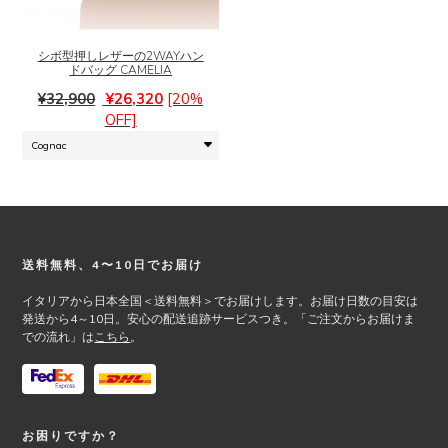
商
品
に
シボ型押しレザーの2WAYハン
ドバッグ CAMELIA
は
元
現
複
¥
32,900
¥
26,320
[20%
の
在
数
OFF]
価
の
の
格
価
バ
は
格
リ
¥32,900
は
エ
で
¥26,320
ー
し
で
シ
Footer
送料無料、4〜10日でお届け
た。
す。
ョ
ン
イタリアから日本全国＜送料無料＞でお届けします。お届け日数の目安は
が
発送から4～10日。安心の配送追跡サービスつき。「ご注文からお届けま
あ
での流れ」は
こちら
。
り
ま
す。
オ
プ
お困りですか？