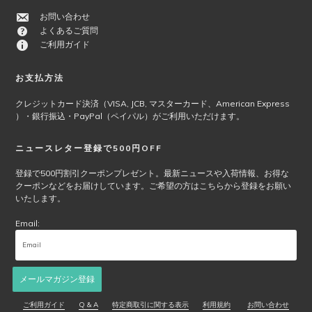
シ
お問い合わせ
ョ
よくあるご質問
ン
ご利用ガイド
は
商
品
お支払方法
ペ
クレジットカード決済（VISA, JCB, マスターカード、American Express
ー
）・銀行振込・PayPal（ペイパル）がご利用いただけます。
ジ
か
ニュースレター登録で500円OFF
ら
選
登録で500円割引クーポンプレゼント。最新ニュースや入荷情報、お得な
択
クーポンなどをお届けしています。ご希望の方はこちらから登録をお願い
で
いたします。
き
Email:
ま
す
メールマガジン登録
ご利用ガイド
Q & A
特定商取引に関する表示
利用規約
お問い合わせ