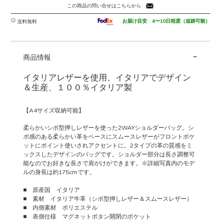
この商品の問い合せはこちらから
お届け目安 4〜10日程度（追跡可能）
送料無料
-
商品情報
イタリアレザーを使用、イタリアでデザイン
＆生産、１００％イタリア製
【A4サイズ収納可能】
柔らかいシボ型押しレザーを使った2WAYショルダーバッグ。シ
ボ感のある柔らかい革をベースにスムースレザーがフロントポケ
ットにポイント使いされアクセントに。2タイプの革の質感をミ
ックスしたデザインのバッグです。ショルダー部分は長さ調整可
能なのでお好きな長さで肩がけができます。※詳細写真内のモデ
ルの身長は約175cmです。
■ 原産国 イタリア
■ 素材 イタリア牛革（シボ型押しレザー＆スムースレザー）
■ 内側素材 ポリエステル
■ 表側仕様 マグネットボタン開閉のポケット