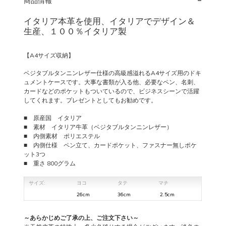
商品情報
イタリア本革を使用、イタリアでデザイン＆
生産、１００％イタリア製
【A4サイズ収納】
ベジタブルタンニンレザー仕様の高級感溢れるA4サイズ用のドキ
ュメントケースです。大事な書類が入る他、必要なペン、名刺、
カードなどのポケットもついているので、ビジネスシーンで活躍
してくれます。プレゼントとしてもお勧めです。
■ 原産国 イタリア
■ 素材 イタリア牛革（ベジタブルタンニンレザー）
■ 内側素材 ポリエステル
■ 内側仕様 ペン立て、カードポケット、ファスナー無しポケ
ット3つ
■ 重さ 800グラム
サイズ:
ヨコ
タテ
マチ
26cm
36cm
2.5cm
～あらかじめご了承の上、ご注文下さい～