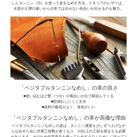
したタンニン（渋）を使って皮をなめす方法。イタリアのレザーは、
水質や土壌の違いから日本では出せない色合いが出せるのも魅力。
「ベジタブルタンニンなめし」の革の良さ
■使い込むほど艶（つや）や風合いが出て馴染んでくる
■型崩れしにくく丈夫
■染料の吸収がよく、発色がいい
「ベジタブルタンニンなめし」の革が高価な理由
ベジタブルタンニンなめしの皮は、タンニン濃度を少しずつ上げなが
らなめすために作業工程数が多くなり、30以上の工程を踏まえる必要
があります。そのため化学薬品を使ってなめすクロムなめしに比べて2