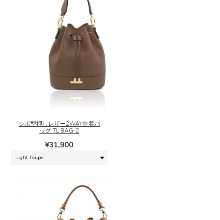
こ
の
商
品
に
シボ型押しレザー2WAY巾着バ
は
ッグ TL BAG-2
複
¥
31,900
数
の
バ
リ
エ
ー
シ