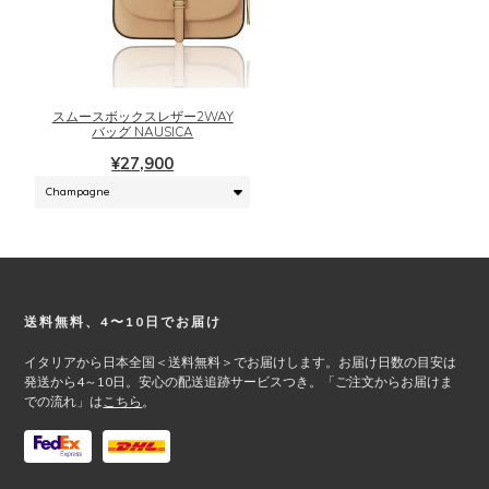
ま
ま
こ
す
す。
の
オ
商
プ
品
シ
に
スムースボックスレザー2WAY
ョ
は
バッグ NAUSICA
ン
複
¥
27,900
は
数
商
の
品
バ
ペ
リ
ー
エ
ジ
ー
か
シ
Footer
送料無料、4〜10日でお届け
ら
ョ
選
ン
イタリアから日本全国＜送料無料＞でお届けします。お届け日数の目安は
択
が
発送から4～10日。安心の配送追跡サービスつき。「ご注文からお届けま
で
での流れ」は
こちら
。
あ
き
り
ま
ま
す
す。