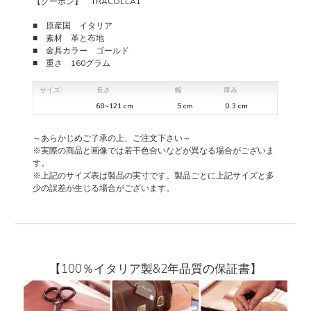
【クーポン】 TRACOLLA1
■ 原産国 イタリア
■ 素材 革と布地
■ 金具カラー ゴールド
■ 重さ 160グラム
サイズ:
長さ
幅
厚み
68~121 cm
5 cm
0.3 cm
～あらかじめご了承の上、ご注文下さい～
※実際の商品と画像では若干色合いなどが異なる場合がございま
す。
※上記のサイズ表は製品の実寸です。製品ごとに上記サイズと多
少の誤差が生じる場合がございます。
【100％イタリア製&2年品質の保証書】