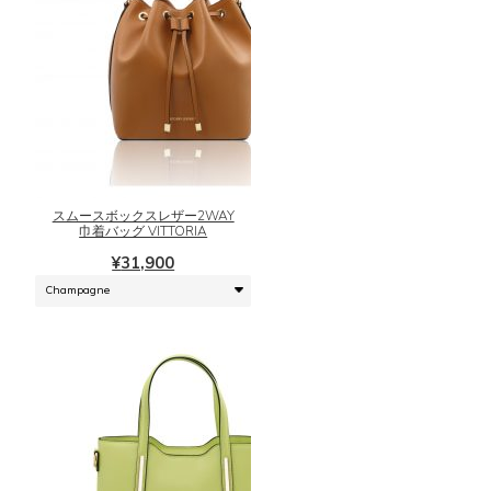
ョ
ン
が
あ
り
こ
ま
の
す。
商
オ
品
プ
に
シ
スムースボックスレザー2WAY
は
巾着バッグ VITTORIA
ョ
複
ン
¥
31,900
数
は
の
商
バ
品
リ
ペ
エ
ー
ー
ジ
シ
か
ョ
ら
ン
選
が
択