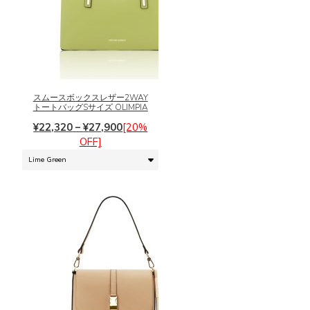
あ
で
り
き
ま
こ
ま
す。
の
す
オ
商
プ
品
シ
に
スムースボックスレザー2WAY
トートバッグSサイズ OLIMPIA
ョ
は
ン
価
複
¥
22,320
–
¥
27,900
[20%
は
格
数
OFF]
商
帯:
の
品
¥22,320
バ
ペ
–
リ
ー
¥27,900
エ
ジ
ー
か
シ
ら
ョ
選
ン
択
が
で
あ
き
り