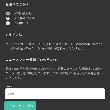
オ
お困りですか？
プ
シ
お問い合わせ
ョ
よくあるご質問
ン
ご利用ガイド
は
商
お支払方法
品
ペ
クレジットカード決済（VISA, JCB, マスターカード、American Express
ー
）・銀行振込・PayPal（ペイパル）がご利用いただけます。
ジ
か
ニュースレター登録で500円OFF
ら
選
登録で500円割引クーポンプレゼント。最新ニュースや入荷情報、お得な
クーポンなどをお届けしています。ご希望の方はこちらから登録をお願い
択
いたします。
で
き
Email:
ま
す
メールマガジン登録