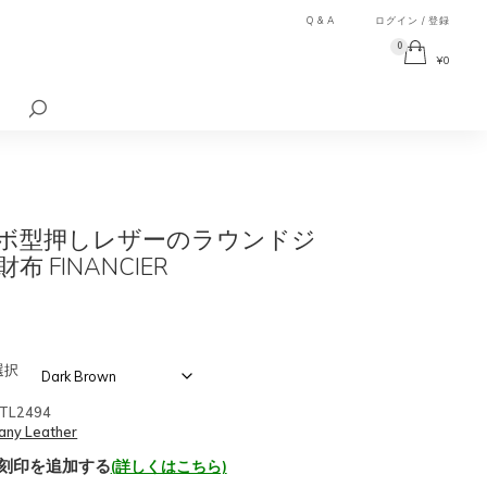
Q & A
ログイン / 登録
0
¥
0
検
索
対
象:
ボ型押しレザーのラウンドジ
布 FINANCIER
選択
TL2494
any Leather
刻印を追加する
(詳しくはこちら)