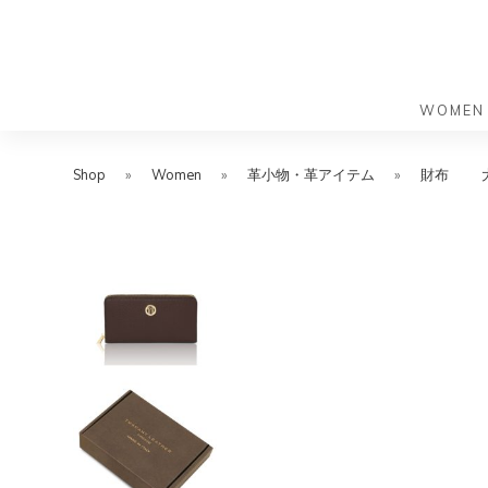
WOMEN
S
S
k
k
Shop
»
Women
»
革小物・革アイテム
»
財布
バッグ
バッグ
i
i
すべての
すべての
p
p
ハンドバ
ショルダ
t
t
ショルダ
ビジネス
o
o
トートバ
トートバ
m
f
リュック
メッセン
a
o
i
o
旅行バッ
リュック
ース）
n
t
旅行バッ
ドクター
ース）
c
e
セカンド
o
r