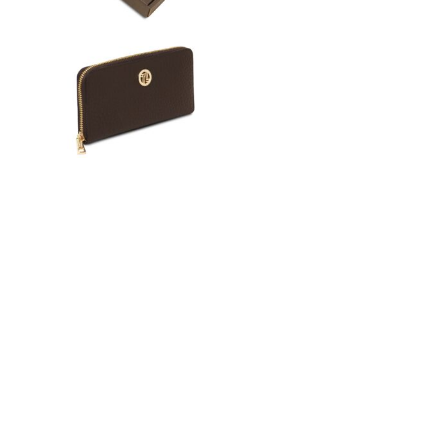
n
ドクター
t
e
n
t