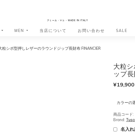
AmicaMako
アミーカ・マコ - MADE IN ITALY
MEN
当店について
お問い合わせ
SALE
大粒シボ型押しレザーのラウンドジップ長財布 FINANCIER
革小物・革アイテム
革小物・革アイテム
バッグ
バッグ
財布
財布
大粒シ
ッグ
ーバッグ
ポーチ・バニティケース
アクセサリー・ステーショナリー
ップ長財
ーバッグ
バッグ
アクセサリー・ステーショナリー
ポーチ
¥
19,900
ッグ
ッグ
ドキュメントケース
ドキュメントケース
・バックパック
ジャーバッグ
カラーの
グ（ボストンバッグ・スーツケ
・バックパック
グ（ボストンバッグ・スーツケ
商品コード:
バッグ
Brand:
Tusc
バッグ
名入れ