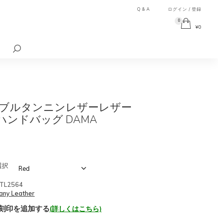
Q & A
ログイン / 登録
0
¥
0
検
索
対
象:
ブルタンニンレザーレザー
Yハンドバッグ DAMA
選択
TL2564
any Leather
刻印を追加する
(詳しくはこちら)