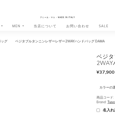
AmicaMako
アミーカ・マコ - MADE IN ITALY
MEN
当店について
お問い合わせ
SALE
バッグ
ベジタブルタンニンレザーレザー2WAYハンドバッグ DAMA
革小物・革アイテム
革小物・革アイテム
バッグ
バッグ
財布
財布
ベジタ
ッグ
ーバッグ
ポーチ・バニティケース
アクセサリー・ステーショナリー
2WA
ーバッグ
バッグ
アクセサリー・ステーショナリー
ポーチ
¥
37,900
ッグ
ッグ
ドキュメントケース
ドキュメントケース
・バックパック
ジャーバッグ
カラーの
グ（ボストンバッグ・スーツケ
・バックパック
グ（ボストンバッグ・スーツケ
商品コード:
バッグ
Brand:
Tusc
バッグ
名入れ