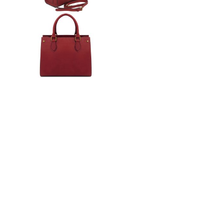
n
ドクター
t
e
n
t