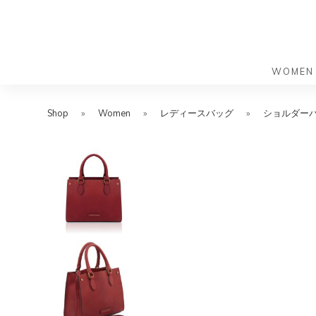
WOMEN
S
S
k
k
Shop
»
Women
»
レディースバッグ
»
ショルダー
バッグ
バッグ
i
i
すべての
すべての
p
p
ハンドバ
ショルダ
t
t
ショルダ
ビジネス
o
o
トートバ
トートバ
m
f
リュック
メッセン
a
o
i
o
旅行バッ
リュック
ース）
n
t
旅行バッ
ドクター
ース）
c
e
セカンド
o
r