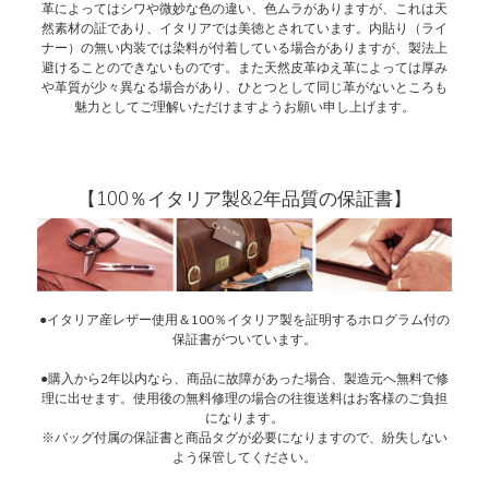
革によってはシワや微妙な色の違い、色ムラがありますが、これは天
然素材の証であり、イタリアでは美徳とされています。内貼り（ライ
ナー）の無い内装では染料が付着している場合がありますが、製法上
避けることのできないものです。また天然皮革ゆえ革によっては厚み
や革質が少々異なる場合があり、ひとつとして同じ革がないところも
魅力としてご理解いただけますようお願い申し上げます。
【100％イタリア製&2年品質の保証書】
●イタリア産レザー使用＆100％イタリア製を証明するホログラム付の
保証書がついています。
●購入から2年以内なら、商品に故障があった場合、製造元へ無料で修
理に出せます。使用後の無料修理の場合の往復送料はお客様のご負担
になります。
※バッグ付属の保証書と商品タグが必要になりますので、紛失しない
よう保管してください。