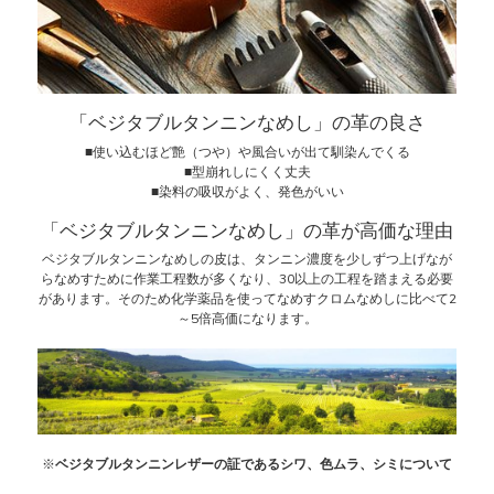
「ベジタブルタンニンなめし」の革の良さ
■使い込むほど艶（つや）や風合いが出て馴染んでくる
■型崩れしにくく丈夫
■染料の吸収がよく、発色がいい
「ベジタブルタンニンなめし」の革が高価な理由
ベジタブルタンニンなめしの皮は、タンニン濃度を少しずつ上げなが
らなめすために作業工程数が多くなり、30以上の工程を踏まえる必要
があります。そのため化学薬品を使ってなめすクロムなめしに比べて2
～5倍高価になります。
※
ベジタブルタンニンレザーの証であるシワ、色ムラ、シミについて