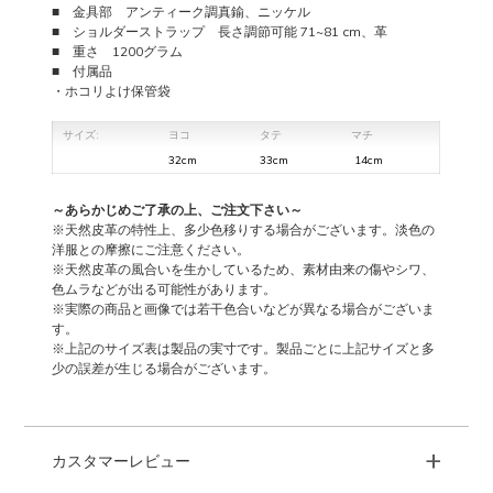
■ 金具部 アンティーク調真鍮、ニッケル
■ ショルダーストラップ 長さ調節可能 71~81 cm、革
■ 重さ 1200グラム
■ 付属品
・ホコリよけ保管袋
サイズ:
ヨコ
タテ
マチ
32cm
33cm
14cm
～あらかじめご了承の上、ご注文下さい～
※天然皮革の特性上、多少色移りする場合がございます。淡色の
洋服との摩擦にご注意ください。
※天然皮革の風合いを生かしているため、素材由来の傷やシワ、
色ムラなどが出る可能性があります。
※実際の商品と画像では若干色合いなどが異なる場合がございま
す。
※上記のサイズ表は製品の実寸です。製品ごとに上記サイズと多
少の誤差が生じる場合がございます。
+
カスタマーレビュー