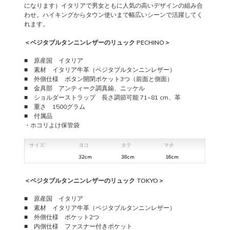
になります）イタリアで男女ともに人気の高いデザインの組み合
わせ。ハイキングからタウン使いまで幅広いシーンで活躍してく
れます。
＜ベジタブルタンニンレザーのリュック PECHINO＞
■ 原産国 イタリア
■ 素材 イタリア牛革（ベジタブルタンニンレザー）
■ 外側仕様 ボタン開閉ポケット3つ（前面と側面）
■ 金具部 アンティーク調真鍮、ニッケル
■ ショルダーストラップ 長さ調節可能 71~81 cm、革
■ 重さ 1500グラム
■ 付属品
・ホコリよけ保管袋
サイズ:
ヨコ
タテ
マチ
32cm
38cm
16cm
＜ベジタブルタンニンレザーのリュック TOKYO＞
■ 原産国 イタリア
■ 素材 イタリア牛革（ベジタブルタンニンレザー）
■ 外側仕様 ポケット2つ
■ 内側仕様 ファスナー付きポケット