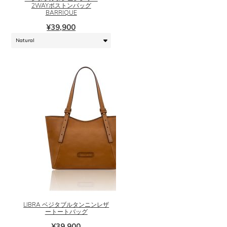
2WAYボストンバッグ
は
BARRIQUE
複
¥
39,900
数
の
バ
リ
エ
ー
シ
ョ
ン
が
あ
り
ま
こ
す。
の
オ
商
プ
品
シ
に
LIBRA ベジタブルタンニンレザ
ョ
は
ートートバッグ
ン
複
¥
39,900