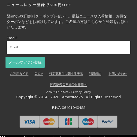
ニュースレター登録で500円OFF
ら
選
登録で500円割引クーポンプレゼント。最新ニュースや入荷情報、お得な
択
クーポンなどをお届けしています。ご希望の方はこちらから登録をお願い
で
いたします。
き
Email:
ま
す
メールマガジン登録
ご利用ガイド
Q & A
特定商取引に関する表示
利用規約
お問い合わせ
卸売販売ご希望のお客様へ
About This Site / Privacy Policy
Copyright © 2014 - 2026 ·
AmicaMako
· All Rights Reserved
P.IVA 06401940488