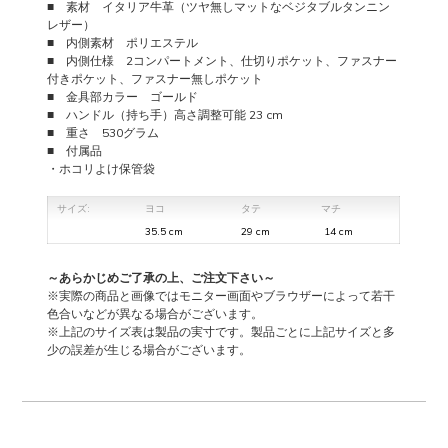
■ 素材 イタリア牛革（ツヤ無しマットなベジタブルタンニン
レザー）
■ 内側素材 ポリエステル
■ 内側仕様 2コンパートメント、仕切りポケット、ファスナー
付きポケット、ファスナー無しポケット
■ 金具部カラー ゴールド
■ ハンドル（持ち手）高さ調整可能 23 cm
■ 重さ 530グラム
■ 付属品
・ホコリよけ保管袋
サイズ:
ヨコ
タテ
マチ
35.5 cm
29 cm
14 cm
～あらかじめご了承の上、ご注文下さい～
※実際の商品と画像ではモニター画面やブラウザーによって若干
色合いなどが異なる場合がございます。
※上記のサイズ表は製品の実寸です。製品ごとに上記サイズと多
少の誤差が生じる場合がございます。