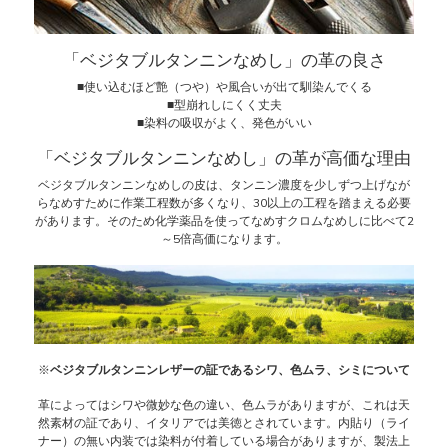
「ベジタブルタンニンなめし」の革の良さ
■使い込むほど艶（つや）や風合いが出て馴染んでくる
■型崩れしにくく丈夫
■染料の吸収がよく、発色がいい
「ベジタブルタンニンなめし」の革が高価な理由
ベジタブルタンニンなめしの皮は、タンニン濃度を少しずつ上げなが
らなめすために作業工程数が多くなり、30以上の工程を踏まえる必要
があります。そのため化学薬品を使ってなめすクロムなめしに比べて2
～5倍高価になります。
※
ベジタブルタンニンレザーの証であるシワ、色ムラ、シミについて
革によってはシワや微妙な色の違い、色ムラがありますが、これは天
然素材の証であり、イタリアでは美徳とされています。内貼り（ライ
ナー）の無い内装では染料が付着している場合がありますが、製法上