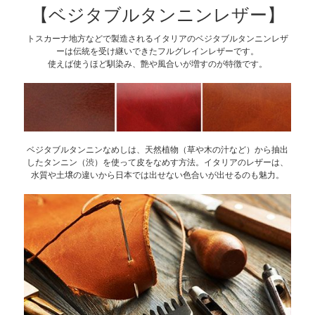
【ベジタブルタンニンレザー】
トスカーナ地方などで製造されるイタリアのベジタブルタンニンレザ
ーは伝統を受け継いできたフルグレインレザーです。
使えば使うほど馴染み、艶や風合いが増すのが特徴です。
ベジタブルタンニンなめしは、天然植物（草や木の汁など）から抽出
したタンニン（渋）を使って皮をなめす方法。イタリアのレザーは、
水質や土壌の違いから日本では出せない色合いが出せるのも魅力。