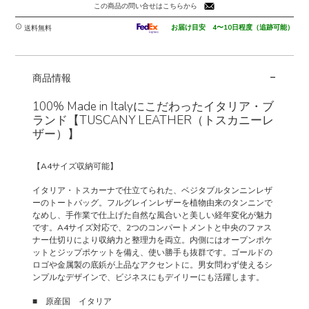
ブ
この商品の問い合せはこちらから
ル
タ
お届け目安 4〜10日程度（追跡可能）
送料無料
ン
ニ
-
ン
商品情報
レ
ザ
100% Made in Italyにこだわったイタリア・ブ
ー
ランド【TUSCANY LEATHER（トスカニーレ
の
ザー）】
ト
ー
【A4サイズ収納可能】
ト
バ
イタリア・トスカーナで仕立てられた、ベジタブルタンニンレザ
ッ
ーのトートバッグ。フルグレインレザーを植物由来のタンニンで
なめし、手作業で仕上げた自然な風合いと美しい経年変化が魅力
グ
です。A4サイズ対応で、2つのコンパートメントと中央のファス
ESSENZA
ナー仕切りにより収納力と整理力を両立。内側にはオープンポケ
個
ットとジップポケットを備え、使い勝手も抜群です。ゴールドの
ロゴや金属製の底鋲が上品なアクセントに。男女問わず使えるシ
ンプルなデザインで、ビジネスにもデイリーにも活躍します。
■ 原産国 イタリア