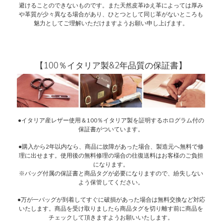
避けることのできないものです。また天然皮革ゆえ革によっては厚み
や革質が少々異なる場合があり、ひとつとして同じ革がないところも
魅力としてご理解いただけますようお願い申し上げます。
【100％イタリア製&2年品質の保証書】
●イタリア産レザー使用＆100％イタリア製を証明するホログラム付の
保証書がついています。
●購入から2年以内なら、商品に故障があった場合、製造元へ無料で修
理に出せます。使用後の無料修理の場合の往復送料はお客様のご負担
になります。
※バッグ付属の保証書と商品タグが必要になりますので、紛失しない
よう保管してください。
●万が一バッグが到着してすぐに破損があった場合は無料交換など対応
いたします。商品を受け取りましたら商品タグを切り離す前に商品を
チェックして頂きますようお願いいたします。