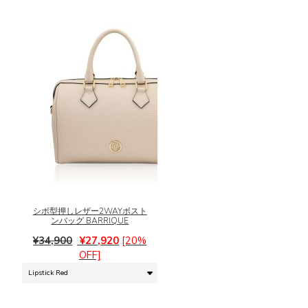
品
バ
ペ
リ
ー
エ
ジ
ー
か
シ
ら
ョ
選
ン
択
が
で
あ
き
り
ま
ま
こ
す
す。
の
オ
商
プ
品
シ
に
シボ型押しレザー2WAYボスト
ョ
ンバッグ BARRIQUE
は
ン
元
現
複
¥
34,900
¥
27,920
[20%
は
の
在
数
OFF]
商
価
の
の
品
格
価
バ
ペ
は
格
リ
ー