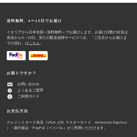
¥34,900
は
エ
ジ
で
¥27,920
ー
か
し
で
シ
ら
Footer
送料無料、4〜10日でお届け
た。
す。
ョ
選
ン
択
イタリアから日本全国＜送料無料＞でお届けします。お届け日数の目安は
が
で
発送から4～10日。安心の配送追跡サービスつき。「ご注文からお届けま
あ
での流れ」は
こちら
。
き
り
ま
ま
す
す。
オ
プ
お困りですか？
シ
お問い合わせ
ョ
よくあるご質問
ン
ご利用ガイド
は
商
品
お支払方法
ペ
クレジットカード決済（VISA, JCB, マスターカード、American Express
ー
）・銀行振込・PayPal（ペイパル）がご利用いただけます。
ジ
か