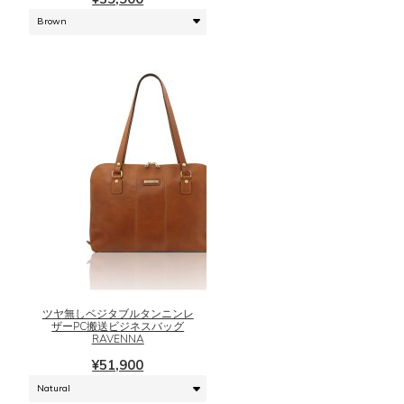
は
数
商
の
品
バ
ペ
リ
ー
エ
ジ
ー
か
シ
ら
ョ
選
ン
択
が
で
あ
き
り
ま
ま
こ
す
す。
の
オ
商
プ
品
シ
に
ツヤ無しベジタブルタンニンレ
ザーPC搬送ビジネスバッグ
ョ
は
RAVENNA
ン
複
¥
51,900
は
数
商
の