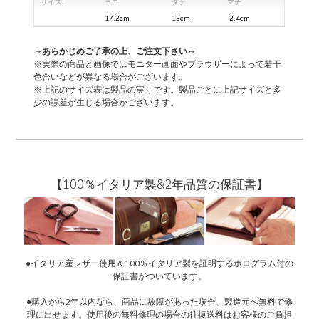
サイズ:
ヨコ
タテ
マチ
17.2cm
13cm
2.4cm
～あらかじめご了承の上、ご注文下さい～
※実際の商品と画像ではモニター画面やブラウザーによって若干
色合いなどが異なる場合がございます。
※上記のサイズ表は製品の実寸です。製品ごとに上記サイズと多
少の誤差が生じる場合がございます。
【100％イタリア製&2年品質の保証書】
●イタリア産レザー使用＆100％イタリア製を証明するホログラム付の
保証書がついています。
●購入から2年以内なら、商品に故障があった場合、製造元へ無料で修
理に出せます。使用後の無料修理の場合の往復送料はお客様のご負担