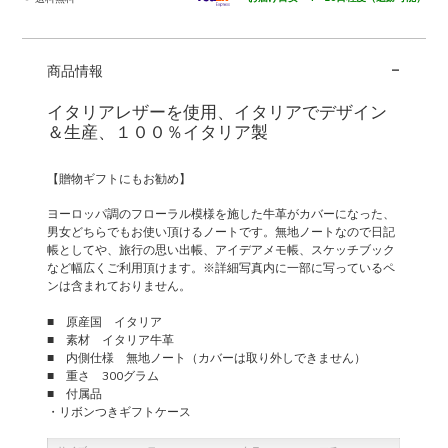
-
商品情報
イタリアレザーを使用、イタリアでデザイン
＆生産、１００％イタリア製
【贈物ギフトにもお勧め】
ヨーロッパ調のフローラル模様を施した牛革がカバーになった、
男女どちらでもお使い頂けるノートです。無地ノートなので日記
帳としてや、旅行の思い出帳、アイデアメモ帳、スケッチブック
など幅広くご利用頂けます。※詳細写真内に一部に写っているペ
ンは含まれておりません。
■ 原産国 イタリア
■ 素材 イタリア牛革
■ 内側仕様 無地ノート（カバーは取り外しできません）
■ 重さ 300グラム
■ 付属品
・リボンつきギフトケース