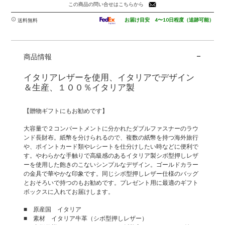
フ
この商品の問い合せはこちらから
ァ
ス
お届け目安 4〜10日程度（追跡可能）
送料無料
ナ
ー
-
の
商品情報
シ
ボ
イタリアレザーを使用、イタリアでデザイン
型
＆生産、１００％イタリア製
押
し
【贈物ギフトにもお勧めです】
レ
ザ
大容量で２コンパートメントに分かれたダブルファスナーのラウ
ー
ンド長財布。紙幣を分けられるので、複数の紙幣を持つ海外旅行
や、ポイントカード類やレシートを仕分けしたい時などに便利で
ラ
す。やわらかな手触りで高級感のあるイタリア製シボ型押しレザ
ウ
ーを使用した飽きのこないシンプルなデザイン。ゴールドカラー
ン
の金具で華やかな印象です。同じシボ型押しレザー仕様のバッグ
ド
とおそろいで持つのもお勧めです。プレゼント用に最適のギフト
長
ボックスに入れてお届けします。
財
■ 原産国 イタリア
布
■ 素材 イタリア牛革（シボ型押しレザー）
MIRA