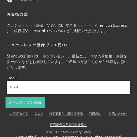
は
商
お支払方法
品
ペ
クレジットカード決済（VISA, JCB, マスターカード、American Express
ー
）・銀行振込・PayPal（ペイパル）がご利用いただけます。
ジ
か
ニュースレター登録で500円OFF
ら
選
登録で500円割引クーポンプレゼント。最新ニュースや入荷情報、お得な
クーポンなどをお届けしています。ご希望の方はこちらから登録をお願い
択
いたします。
で
き
Email:
ま
す
メールマガジン登録
ご利用ガイド
Q & A
特定商取引に関する表示
利用規約
お問い合わせ
卸売販売ご希望のお客様へ
About This Site / Privacy Policy
Copyright © 2014 - 2026 ·
AmicaMako
· All Rights Reserved