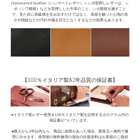
Hammered leather（ハンマードレザー）＝シボ型押しレザーは、シ
ボ（シワ模様）などを型押しした牛革のこと。シボ模様を施すこと
で、見た目に高級感を生み出すだけではなく、表面を触った心地の良
さや指紋などの汚れや傷を目立たなくするなどの効果もあります。
【100％イタリア製&2年品質の保証書】
●イタリア産レザー使用＆100％イタリア製を証明するホログラム付の
保証書がついています。
●購入から2年以内なら、商品に故障があった場合、製造元へ無料で修
理に出せます。使用後の無料修理の場合の往復送料はお客様のご負担