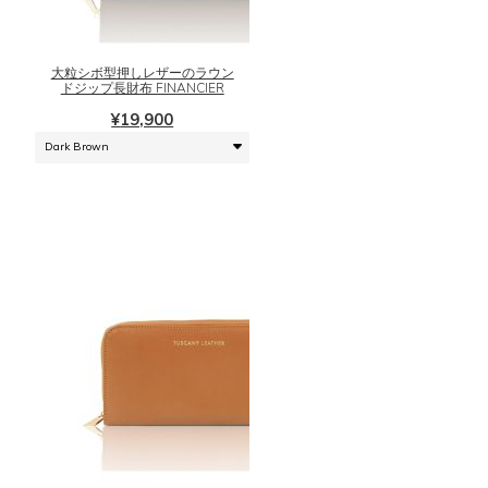
オ
商
プ
品
シ
に
大粒シボ型押しレザーのラウン
ョ
は
ドジップ長財布 FINANCIER
ン
複
¥
19,900
は
数
商
の
品
バ
ペ
リ
ー
エ
ジ
ー
か
シ
ら
ョ
選
ン
択
が
で
あ
き
り
こ
ま
ま
の
す
す。
商
オ
品
プ