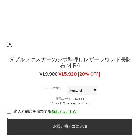
ダブルファスナーのシボ型押しレザーラウンド長財
布 MIRA
元
現
¥
19,900
¥
15,920
[20% OFF]
の
在
価
の
カラーの選択
格
価
商品コード:
TL2331
は
格
Brand:
Tuscany Leather
¥19,900
は
名入れ刻印を追加する
(詳しくはこちら)
で
¥15,920
し
で
ダ
た。
す。
お買い物カゴに追加
ブ
ル