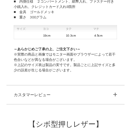
■ 内側仕様 ２コンパートメント、紙幣入れ、ファスナー付き
個
小銭入れ、クレジットカード入れ8箇所
■ 金具 ゴールドメッキ
■ 重さ 300グラム
サイズ:
ヨコ
タテ
マチ
19cm
10.3cm
4.5cm
～あらかじめご了承の上、ご注文下さい～
※実際の商品と画像ではモニター画面やブラウザーによって若干
色合いなどが異なる場合がございます。
※上記のサイズ表は製品の実寸です。製品ごとに上記サイズと多
少の誤差が生じる場合がございます。
+
カスタマーレビュー
【シボ型押しレザー】