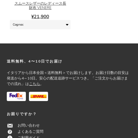
に
シ
スムースレザーのレディース長
は
財布 VENERE
ョ
複
ン
¥
21,900
数
は
の
商
バ
品
リ
ペ
エ
ー
ー
ジ
シ
か
Footer
送料無料、4〜10日でお届け
ョ
ら
ン
イタリアから日本全国＜送料無料＞でお届けします。お届け日数の目安は
選
が
発送から4～10日。安心の配送追跡サービスつき。「ご注文からお届けま
択
での流れ」は
こちら
。
あ
で
り
き
ま
ま
す。
す
オ
お困りですか？
プ
シ
お問い合わせ
ョ
よくあるご質問
ン
ご利用ガイド