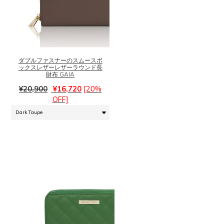
こ
の
商
品
ダブルファスナーのスムースボ
に
ックスレザーレザーラウンド長
は
財布 GAIA
複
元
現
¥
20,900
¥
16,720
[20%
数
の
在
OFF]
の
価
の
バ
格
価
リ
は
格
エ
¥20,900
は
ー
で
¥16,720
シ
し
で
ョ
た。
す。
ン
が
あ
り
ま