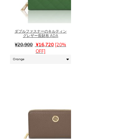
す。
こ
オ
の
プ
商
シ
品
ョ
に
ダブルファスナーのキルティン
グレザー長財布 ADA
ン
は
元
現
は
複
¥
20,900
¥
16,720
[20%
の
在
商
数
OFF]
価
の
品
の
格
価
ペ
バ
は
格
ー
リ
¥20,900
は
ジ
エ
で
¥16,720
か
ー
し
で
ら
シ
た。
す。
選
ョ
択
ン
で
が
き
あ
ま
り
す
ま
こ
す。
の