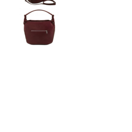
n
ドクター
t
e
n
t