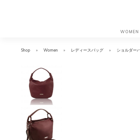
WOMEN
S
S
k
k
Shop
»
Women
»
レディースバッグ
»
ショルダー
バッグ
バッグ
i
i
すべての
すべての
p
p
ハンドバ
ショルダ
t
t
ショルダ
ビジネス
o
o
トートバ
トートバ
m
f
リュック
メッセン
a
o
i
o
旅行バッ
リュック
ース）
n
t
旅行バッ
ドクター
ース）
c
e
セカンド
o
r