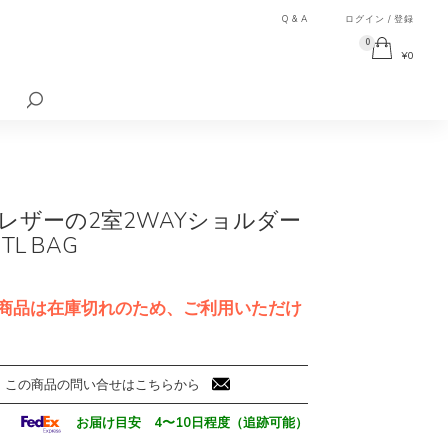
Q & A
ログイン / 登録
0
¥
0
検
索
対
象:
レザーの2室2WAYショルダー
TL BAG
商品は在庫切れのため、ご利用いただけ
この商品の問い合せはこちらから
お届け目安 4〜10日程度（追跡可能）