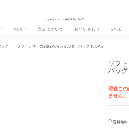
AmicaMako
アミーカ・マコ - MADE IN ITALY
MEN
当店について
お問い合わせ
SALE
バッグ
ソフトレザーの2室2WAYショルダーバッグ TL BAG
革小物・革アイテム
革小物・革アイテム
バッグ
バッグ
財布
財布
ソフト
ッグ
ーバッグ
ポーチ・バニティケース
アクセサリー・ステーショナリー
バッグ 
ーバッグ
バッグ
アクセサリー・ステーショナリー
ポーチ
ッグ
ッグ
ドキュメントケース
ドキュメントケース
現在この
・バックパック
ジャーバッグ
ません。
グ（ボストンバッグ・スーツケ
・バックパック
A
グ（ボストンバッグ・スーツケ
l
バッグ
t
送料無料
バッグ