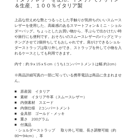
＆生産、１００％イタリア製
上品な控えめな艶とつるっとした手触りが気持ちのいいスムース
レザーを使用した、高級感のあるスマートフォン＆ミニ・ショル
ダーバッグ。ちょっとしたお買い物から、手ぶらで出かけたい時
や旅行にも便利です。おそろいのスムースレザーのバッグとマッ
チングさせて2個持ちしてもおしゃれです。肩がけできるショル
ダーストラップは取り外しができ、ストラップを外して小物を入
れるケースとしても利用できます。
内寸：約 9 x 15 x 5 cm（うち1コンパートメントは幅 約2cm）
※商品詳細写真の一部に写っている携帯電話は商品に含まれませ
ん。
■ 原産国 イタリア
■ 素材 イタリア牛革（スムースレザー）
■ 内側素材 スエード
■ 内側仕様 2コンパートメント
■ 金具部 ゴールド・メッキ
■ 重さ 200グラム
■ 付属品
・ショルダーストラップ 取り外し可能、長さ調整可能（約
80〜94cm）、革