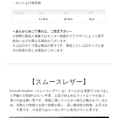
・ホコリよけ保管袋
サイズ:
ヨコ
タテ
マチ
11.5cm
16.5cm
5cm
～あらかじめご了承の上、ご注文下さい～
※実際の商品と画像ではモニター画面やブラウザーによって若干
色合いなどが異なる場合がございます。
※上記のサイズ表は製品の実寸です。製品ごとに上記サイズと多
少の誤差が生じる場合がございます。
【スムースレザー】
Smooth leather（スムースレザー）は、すべらかな表面でつるつるし
た手触りが気持ちのいい牛革。上品で控えめなマットなツヤがあり、
張りのある硬い革です。表面に薄いフィルター加工が施されているた
め、衣類との色移りを防ぐ効果が高く、高い撥水性が特徴。お手入れ
不要です。※当店ではルーガレザーと名付けていた革です。