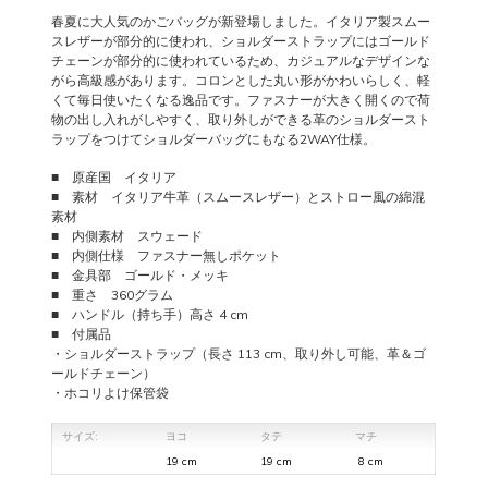
春夏に大人気のかごバッグが新登場しました。イタリア製スムー
スレザーが部分的に使われ、ショルダーストラップにはゴールド
チェーンが部分的に使われているため、カジュアルなデザインな
がら高級感があります。コロンとした丸い形がかわいらしく、軽
くて毎日使いたくなる逸品です。ファスナーが大きく開くので荷
物の出し入れがしやすく、取り外しができる革のショルダースト
ラップをつけてショルダーバッグにもなる2WAY仕様。
■ 原産国 イタリア
■ 素材 イタリア牛革（スムースレザー）とストロー風の綿混
素材
■ 内側素材 スウェード
■ 内側仕様 ファスナー無しポケット
■ 金具部 ゴールド・メッキ
■ 重さ 360グラム
■ ハンドル（持ち手）高さ 4 cm
■ 付属品
・ショルダーストラップ（長さ 113 cm、取り外し可能、革＆ゴ
ールドチェーン）
・ホコリよけ保管袋
サイズ:
ヨコ
タテ
マチ
19 cm
19 cm
8 cm