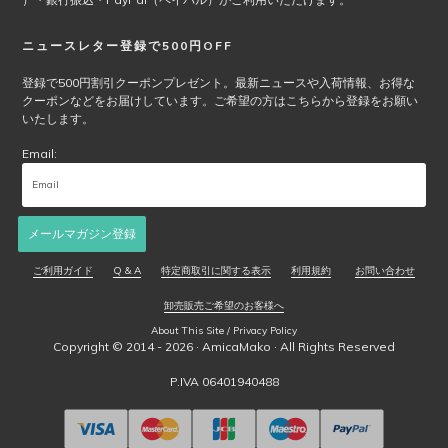
ジ
か
ニュースレター登録で500円OFF
ら
選
登録で500円割引クーポンプレゼント。最新ニュースや入荷情報、お得な
クーポンなどをお届けしています。ご希望の方はこちらから登録をお願い
択
いたします。
で
き
Email:
ま
す
メールマガジン登録
ご利用ガイド
Q & A
特定商取引に関する表示
利用規約
お問い合わせ
卸売販売ご希望のお客様へ
About This Site / Privacy Policy
Copyright © 2014 - 2026 ·
AmicaMako
· All Rights Reserved
P.IVA 06401940488