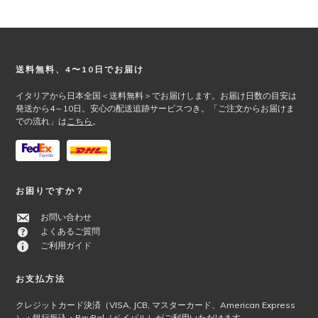
品
バ
ペ
リ
ー
エ
ジ
ー
か
シ
Footer
送料無料、4〜10日でお届け
ら
ョ
選
ン
イタリアから日本全国＜送料無料＞でお届けします。お届け日数の目安は
択
が
発送から4～10日。安心の配送追跡サービスつき。「ご注文からお届けま
での流れ」は
こちら
。
で
あ
き
り
ま
ま
す
す。
オ
お困りですか？
プ
シ
お問い合わせ
ョ
よくあるご質問
ン
ご利用ガイド
は
商
お支払方法
品
ペ
クレジットカード決済（VISA, JCB, マスターカード、American Express
ー
）・銀行振込・PayPal（ペイパル）がご利用いただけます。