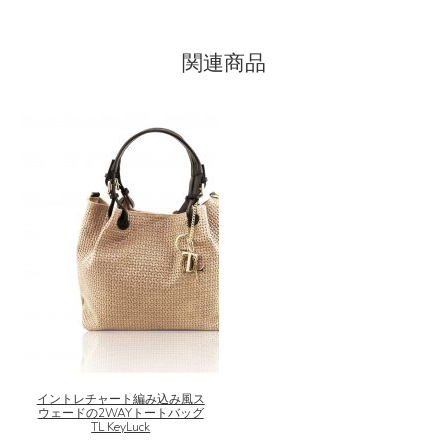
関連商品
こ
の
商
品
に
イントレチャート編み込み風ス
ウェードの2WAYトートバッグ
は
TL KeyLuck
複