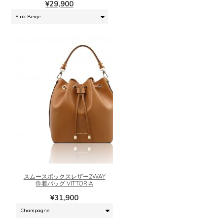
¥
29,900
数
の
バ
リ
エ
ー
シ
ョ
ン
が
あ
り
ま
こ
す。
の
オ
商
プ
品
シ
に
スムースボックスレザー2WAY
ョ
は
巾着バッグ VITTORIA
ン
複
¥
31,900
は
数
商
の