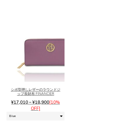
こ
の
商
品
に
シボ型押しレザーのラウンドジ
ップ長財布 FINANCIER
は
価
複
¥
17,010
–
¥
18,900
[10%
格
数
OFF]
帯:
の
¥17,010
バ
–
リ