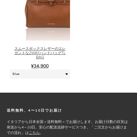
が
択
あ
で
り
き
ま
こ
ま
す。
の
す
オ
商
プ
品
シ
に
スムースボックスレザーのエレ
ガントな2WAYハンドバッグTL
ョ
は
BAG
ン
複
¥
34,900
は
数
商
の
品
バ
ペ
リ
ー
エ
ジ
ー
か
シ
Footer
送料無料、4〜10日でお届け
ら
ョ
選
ン
イタリアから日本全国＜送料無料＞でお届けします。お届け日数の目安は
択
が
発送から4～10日。安心の配送追跡サービスつき。「ご注文からお届けま
で
あ
での流れ」は
こちら
。