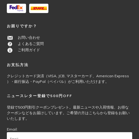
き
り
ま
ま
す
す。
オ
お困りですか？
プ
シ
お問い合わせ
ョ
よくあるご質問
ン
ご利用ガイド
は
商
お支払方法
品
ペ
クレジットカード決済（VISA, JCB, マスターカード、American Express
ー
）・銀行振込・PayPal（ペイパル）がご利用いただけます。
ジ
か
ニュースレター登録で500円OFF
ら
選
登録で500円割引クーポンプレゼント。最新ニュースや入荷情報、お得な
択
クーポンなどをお届けしています。ご希望の方はこちらから登録をお願い
で
いたします。
き
Email:
ま
す