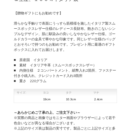
【贈物ギフトにもお勧めです】
滑らかな手触りで表面にうっすら筋模様を施したイタリア製スム
ースボックスレザー仕様のレディース長財布。飽きのこないシン
プルなデザイン、肌に馴染みの良いしなやかなレザー仕様。ゴー
ルドカラーの金具で華やかな印象です。同じレザー仕様のバッグ
とおそろいで持つのもお勧めです。プレゼント用に最適のギフト
ボックスに入れてお届けします。
■ 原産国 イタリア
■ 素材 イタリア牛革（スムースボックスレザー）
■ 内側仕様 ２コンパートメント、紙幣入れ2箇所、ファスナー
付き小銭入れ、クレジットカード入れ8箇所
■ 重さ 220グラム
サイズ:
ヨコ
タテ
マチ
19cm
10.3cm
2.4cm
～あらかじめご了承の上、ご注文下さい～
※実際の商品と画像ではモニター画面やブラウザーによって若干
色合いなどが異なる場合がございます。
※上記のサイズ表は製品の実寸です。製品ごとに上記サイズと多