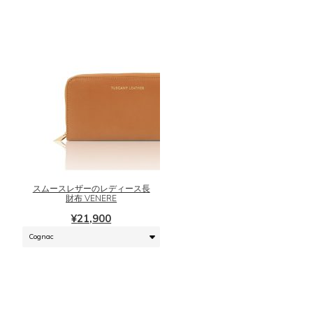
¥18,900
エ
ー
シ
ョ
ン
が
あ
り
ま
こ
す。
の
オ
商
プ
品
シ
に
スムースレザーのレディース長
ョ
は
財布 VENERE
ン
複
¥
21,900
は
数
商
の
品
バ
ペ
リ
ー
エ
ジ
ー
か