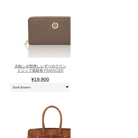
シ
ら
ョ
選
ン
択
が
で
あ
き
り
こ
ま
ま
の
す
す。
商
オ
品
プ
に
シ
大粒シボ型押しレザーのラウン
は
ドジップ長財布 FINANCIER
ョ
複
ン
¥
19,900
数
は
の
商
バ
品
リ
ペ
エ
ー
ー
ジ
シ
か
ョ
ら
ン
選