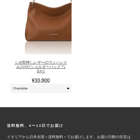
ョ
ン
が
あ
り
ま
こ
す。
の
オ
商
プ
品
シ
に
シボ型押しレザーのワンハンド
ョ
ル2WAYショルダーバッグ TL
は
BAG
ン
複
は
¥
30,900
数
商
の
品
バ
ペ
リ
ー
エ
ジ
ー
か
シ
ら
Footer
送料無料、4〜10日でお届け
ョ
選
ン
イタリアから日本全国＜送料無料＞でお届けします。お届け日数の目安は
択