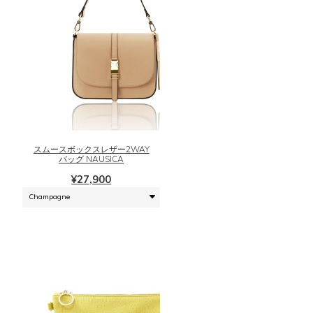
ら
ョ
選
ン
択
が
で
あ
き
り
ま
ま
こ
す
す。
の
オ
商
プ
品
シ
に
スムースボックスレザー2WAY
ョ
は
バッグ NAUSICA
ン
複
¥
27,900
は
数
商
の
品
バ
ペ
リ
ー
エ
ジ
ー
か
シ
ら
ョ
選
ン