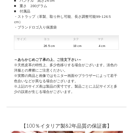
■ ハンドル 高さ24 cm
■ 重さ 280グラム
■ 付属品
・ストラップ（革製、取り外し可能、長さ調整可能99-126.5
cm）
・ブランドロゴ入り保護袋
サイズ:
ヨコ
タテ
マチ
26.5 cm
18 cm
4 cm
～あらかじめご了承の上、ご注文下さい～
※天然皮革の特性上、多少色移りする場合がございます。淡色の
洋服との摩擦にご注意ください。
※実際の商品と画像ではモニター画面やブラウザーによって若干
色合いなどが異なる場合がございます。
※上記のサイズ表は製品の実寸です。製品ごとに上記サイズと多
少の誤差が生じる場合がございます。
【100％イタリア製&2年品質の保証書】