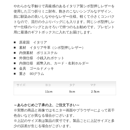
やわらかな手触りで高級感のあるイタリア製シボ型押しレザーを
使用した三つ折りミニ財布。飽きのこないシンプルなデザイン、
肌に馴染みの良いしなやかなレザー仕様。軽くて小さくコンパク
トなので、流行の小ぶりバッグにも入ります。同じシボ型押しレ
ザー仕様のバッグとおそろいで持つのもお勧めです。プレゼント
用に最適のギフトボックスに入れてお届けします。
■ 原産国 イタリア
■ 素材 イタリア牛革（シボ型押しレザー）
■ 内側素材 ポリエステル
■ 外側仕様 小銭入れポケット
■ 内側仕様 紙幣入れ、カード・名刺ホルダー
■ 金具 ゴールドメッキ
■ 重さ 80グラム
サイズ:
ヨコ
タテ
マチ
11cm
9cm
2.5cm
～あらかじめご了承の上、ご注文下さい～
※実際の商品と画像ではモニター画面やブラウザーによって若干
色合いなどが異なる場合がございます。
※上記のサイズ表は製品の実寸です。製品ごとに上記サイズと多
少の誤差が生じる場合がございます。