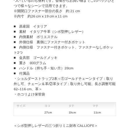
ついているのも便利です。会食からお買い物までこのバッグひと
つで様々なシーンで活用できます。
※開閉口ファスナー部分の長さ 約 21 cm
※内寸 約26 cm x 19 cm x 11 cm
■ 原産国 イタリア
■ 素材 イタリア牛革（シボ型押しレザー）
■ 内側素材 ポリエステル
■ 外側仕様 裏側にファスナー付きポケット
■ 内側仕様 ファスナー付きポケット、ファスナーなしポケッ
ト2つ
■ 金具部 ゴールドメッキ
■ 重さ 800グラム
■ ハンドル（持ち手・短い方）28cm
■ 付属品
・ショルダーストラップ2本＜①ゴールドチェーンタイプ：取り
外し可、チェーン＆革/②革タイプ：取り外し可能、長さ調整可能
62~116 cm、革＞
・ホコリよけ保管袋
サイズ:
ヨコ
タテ
マチ
27cm
19cm
11cm
＜シボ型押しレザーの三つ折りミニ財布 CALLIOPE＞