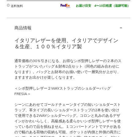
お届け目安 4〜10日程度（追跡可能）
送料無料
-
商品情報
イタリアレザーを使用、イタリアでデザイン
＆生産、１００％イタリア製
通常価格の30％引きになる、お得なシボ型押しレザーの２本のス
トラップがついたバッグ＆財布2点セット（同色の組み合わせに
なります）。バッグとお財布のお揃い使いで一層気分が上がり、
ますますお出かけが楽しくなります。
＜シボ型押しレザー２WAYストラップのショルダーバッグ
FRESIA＞
シーンにあわせてゴールドチェーンタイプの短いショルダースト
ラップ、革タイプの長いショルダーストラップの2本を使い分け
て使用できる2WAYショルダーバッグ。コロンと丸みのあるデザ
インがかわいらしく、高級感ある柔らかいシボ型押しレザーを使
っているので品を損ねません。１コンパートメントでマチがある
ので幅のある荷物の収納も可能、ポケットが内側と外側の両方に