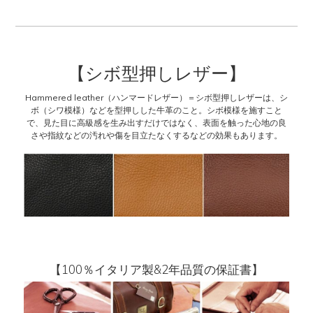
【シボ型押しレザー】
Hammered leather（ハンマードレザー）＝シボ型押しレザーは、シ
ボ（シワ模様）などを型押しした牛革のこと。シボ模様を施すこと
で、見た目に高級感を生み出すだけではなく、表面を触った心地の良
さや指紋などの汚れや傷を目立たなくするなどの効果もあります。
【100％イタリア製&2年品質の保証書】