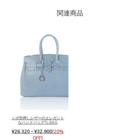
関連商品
こ
の
商
品
に
シボ型押しレザーのエレガント
なハンドバッグTL BAG
は
価
複
¥
26,320
–
¥
32,900
[20%
格
数
OFF]