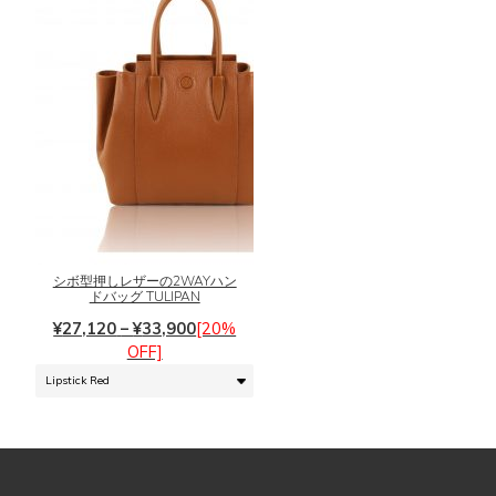
ジ
ー
か
シ
ら
ョ
選
ン
択
が
で
あ
き
り
ま
ま
こ
す
す。
の
オ
商
プ
品
シ
に
シボ型押しレザーの2WAYハン
ドバッグ TULIPAN
ョ
は
ン
価
複
¥
27,120
–
¥
33,900
[20%
は
格
数
OFF]
商
帯:
の
品
¥27,120
バ
ペ
–
リ
ー
¥33,900
エ
ジ
ー
か
シ