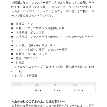
ン開閉に加えてファスナー開閉つきでより安心してご使用いただ
けます。取り外しできる長いショルダーストラップをつければシ
ョルダーバッグに。カジュアルからフォーマル使いまで幅広いシ
ーンで使える２WAYバッグです。
■ 原産国 イタリア
■ 素材 イタリア牛革（シボ型押しレザー）
■ 内側素材 ポリエステル
■ 内側仕様 ファスナー付きポケット、ファスナーなしポケッ
ト
■ ハンドル（持ち手）高さ 8 cm
■ マグネットボタン開閉、ファスナー開閉
■ 金具部 ゴールドメッキ
■ 重さ 700グラム
■ 付属品
・ショルダーストラップ（取り外し可能、長さ調整可能 68~129
cm、革）
・ホコリよけ保管袋
サイズ:
ヨコ
タテ
マチ
29 cm
21 cm
12.5 cm
～あらかじめご了承の上、ご注文下さい～
※実際の商品と画像ではモニター画面やブラウザーによって若干