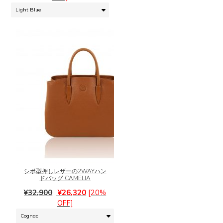
帯:
の
¥26,320
バ
–
リ
¥32,900
エ
ー
シ
ョ
ン
が
あ
り
ま
こ
す。
の
オ
商
プ
品
シ
に
シボ型押しレザーの2WAYハン
ョ
ドバッグ CAMELIA
は
ン
元
現
複
¥
32,900
¥
26,320
[20%
は
の
在
数
OFF]
商
価
の
の
品