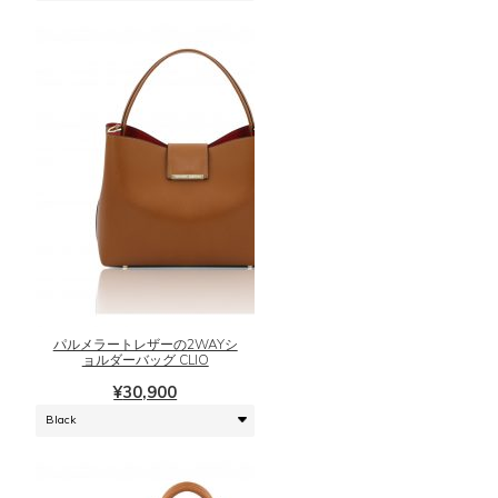
格
価
バ
ペ
は
格
リ
ー
¥32,900
は
エ
ジ
で
¥26,320
ー
か
し
で
シ
ら
た。
す。
ョ
選
ン
択
が
で
あ
き
り
ま
ま
こ
す
す。
の
オ
商
プ
品
シ
に
パルメラートレザーの2WAYシ
ョ
は
ョルダーバッグ CLIO
ン
複
¥
30,900
は
数
商
の
品
バ
ペ
リ
ー
エ