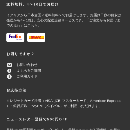
ら
Footer
送料無料、4〜10日でお届け
ョ
選
ン
イタリアから日本全国＜送料無料＞でお届けします。お届け日数の目安は
択
が
発送から4～10日。安心の配送追跡サービスつき。「ご注文からお届けま
で
あ
での流れ」は
こちら
。
き
り
ま
ま
す
す。
オ
プ
お困りですか？
シ
お問い合わせ
ョ
よくあるご質問
ン
ご利用ガイド
は
商
品
お支払方法
ペ
クレジットカード決済（VISA, JCB, マスターカード、American Express
ー
）・銀行振込・PayPal（ペイパル）がご利用いただけます。
ジ
か
ニュースレター登録で500円OFF
ら
選
登録で500円割引クーポンプレゼント。最新ニュースや入荷情報、お得な