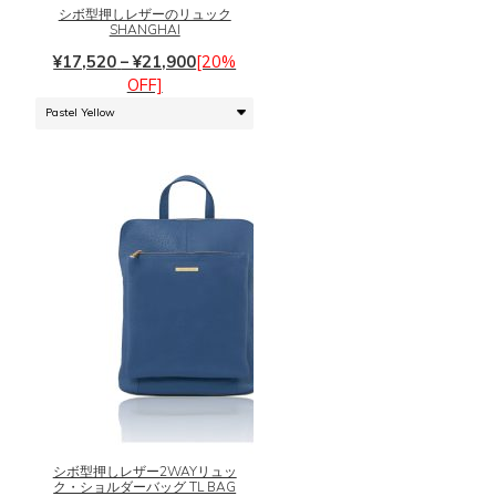
に
シボ型押しレザーのリュック
ョ
SHANGHAI
は
ン
価
複
¥
17,520
–
¥
21,900
[20%
は
格
数
OFF]
商
帯:
の
品
¥17,520
バ
ペ
–
リ
ー
¥21,900
エ
ジ
ー
か
シ
ら
ョ
選
ン
択
が
で
あ
き
り
ま
ま
す
こ
す。
の
オ
商
プ
品
シ
に
シボ型押しレザー2WAYリュッ
ョ
ク・ショルダーバッグ TL BAG