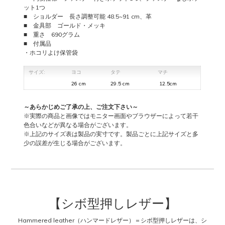
ット1つ
個
■ ショルダー 長さ調整可能 48.5~91 cm、革
■ 金具部 ゴールド・メッキ
■ 重さ 690グラム
■ 付属品
・ホコリよけ保管袋
サイズ:
ヨコ
タテ
マチ
26 cm
29.5 cm
12.5cm
～あらかじめご了承の上、ご注文下さい～
※実際の商品と画像ではモニター画面やブラウザーによって若干
色合いなどが異なる場合がございます。
※上記のサイズ表は製品の実寸です。製品ごとに上記サイズと多
少の誤差が生じる場合がございます。
【シボ型押しレザー】
Hammered leather（ハンマードレザー）＝シボ型押しレザーは、シ