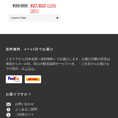
は
ン
元
現
複
¥
30,900
¥
27,810
[10%
は
の
在
数
OFF]
商
価
の
の
品
格
価
バ
ペ
は
格
リ
ー
¥30,900
は
エ
ジ
で
¥27,810
ー
か
し
で
シ
ら
Footer
送料無料、4〜10日でお届け
た。
す。
ョ
選
ン
択
イタリアから日本全国＜送料無料＞でお届けします。お届け日数の目安は
が
で
発送から4～10日。安心の配送追跡サービスつき。「ご注文からお届けま
あ
き
での流れ」は
こちら
。
り
ま
ま
す
す。
オ
プ
お困りですか？
シ
お問い合わせ
ョ
よくあるご質問
ン
ご利用ガイド
は