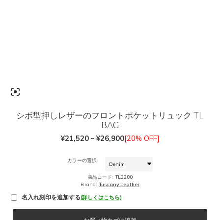
シボ型押しレザーのフロントポケットリュック TL
BAG
価
¥
21,520
–
¥
26,900
[20% OFF]
格
帯:
カラーの選択
¥21,520
商品コード:
TL2280
–
Brand:
Tuscany Leather
¥26,900
名入れ刻印を追加する
(詳しくはこちら)
シ