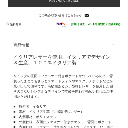
お買い物カゴに追加
ボ
型
押
この商品の問い合せはこちらから
し
レ
お届け目安 4〜10日程度（追跡可能）
送料無料
ザ
ー
-
の
商品情報
フ
ロ
イタリアレザーを使用、イタリアでデザイン
ン
＆生産、１００％イタリア製
ト
ポ
リュックの正面にファスナー付きポケットがついているので、背
ケ
負ったままでもさっとスマートフォンやマスク、チケットなどが
ッ
取り出せて便利です。高級感あるシボ型押しレザーを使用した飽
ト
きのこないシンプルなデザインで年齢を問わず幅広い世代にご使
用いただけます。
リ
ュ
■ 原産国 イタリア
ッ
■ 素材 イタリア牛革（シボ型押しレザー）
ク
■ 内側素材 ポリエステル
TL
■ 外側仕様 表面にファスナー付きポケット、背面にポケット
BAG
■ 内側仕様 ファスナー付きポケット1つ、ファスナーなしポケ