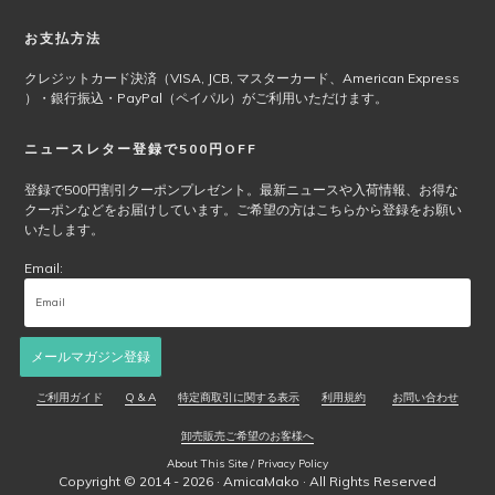
商
品
お支払方法
ペ
クレジットカード決済（VISA, JCB, マスターカード、American Express
ー
）・銀行振込・PayPal（ペイパル）がご利用いただけます。
ジ
か
ニュースレター登録で500円OFF
ら
選
登録で500円割引クーポンプレゼント。最新ニュースや入荷情報、お得な
択
クーポンなどをお届けしています。ご希望の方はこちらから登録をお願い
で
いたします。
き
Email:
ま
す
メールマガジン登録
ご利用ガイド
Q & A
特定商取引に関する表示
利用規約
お問い合わせ
卸売販売ご希望のお客様へ
About This Site / Privacy Policy
Copyright © 2014 - 2026 ·
AmicaMako
· All Rights Reserved