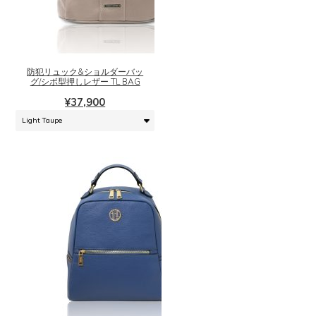
こ
の
商
品
に
防犯リュック&ショルダーバッ
は
グ/シボ型押しレザー TL BAG
複
¥
37,900
数
の
バ
リ
エ
ー
シ
ョ
ン
が
あ
り
ま
こ
す。
の