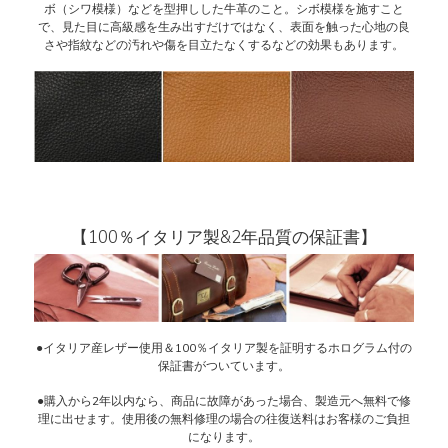
ボ（シワ模様）などを型押しした牛革のこと。シボ模様を施すこと
で、見た目に高級感を生み出すだけではなく、表面を触った心地の良
さや指紋などの汚れや傷を目立たなくするなどの効果もあります。
【100％イタリア製&2年品質の保証書】
●イタリア産レザー使用＆100％イタリア製を証明するホログラム付の
保証書がついています。
●購入から2年以内なら、商品に故障があった場合、製造元へ無料で修
理に出せます。使用後の無料修理の場合の往復送料はお客様のご負担
になります。