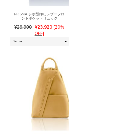
オ
商
プ
品
シ
に
PRISMA シボ型押しレザーフロ
ントポケットリュック
ョ
は
ン
元
現
複
¥
29,900
¥
23,920
[20%
は
の
在
数
OFF]
商
価
の
の
品
格
価
バ
ペ
は
格
リ
ー
¥29,900
は
エ
ジ
で
¥23,920
ー
か
し
で
シ
ら
た。
す。
ョ
選
ン
択
が
で
あ
き
り
ま
ま
こ
す
す。
の
オ
商
プ
品
シ