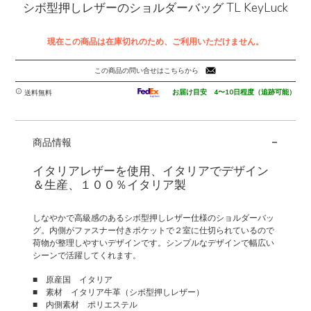
シボ型押しレザーのショルダーバッグ TL KeyLuck
現在この商品は在庫切れのため、ご利用いただけません。
この商品の問い合せはこちらから
お届け目安 4〜10日程度（追跡可能）
送料無料
-
商品情報
イタリアレザーを使用、イタリアでデザイン
＆生産、１００％イタリア製
しなやかで高級感のあるシボ型押しレザー仕様のショルダーバッ
グ。内側がファスナー付きポケットで２室に仕切られているので
荷物が整理しやすいデザインです。シンプルなデザインで幅広い
シーンで活躍してくれます。
■ 原産国 イタリア
■ 素材 イタリア牛革（シボ型押しレザー）
■ 内側素材 ポリエステル