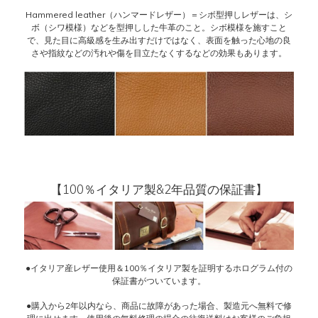
Hammered leather（ハンマードレザー）＝シボ型押しレザーは、シ
ボ（シワ模様）などを型押しした牛革のこと。シボ模様を施すこと
で、見た目に高級感を生み出すだけではなく、表面を触った心地の良
さや指紋などの汚れや傷を目立たなくするなどの効果もあります。
【100％イタリア製&2年品質の保証書】
●イタリア産レザー使用＆100％イタリア製を証明するホログラム付の
保証書がついています。
●購入から2年以内なら、商品に故障があった場合、製造元へ無料で修