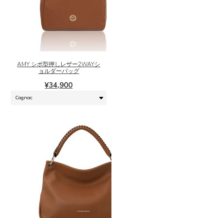
こ
の
商
品
に
AMY シボ型押しレザー2WAYシ
は
ョルダーバッグ
複
¥
34,900
数
の
バ
リ
エ
ー
シ
ョ
ン
が
あ
り
ま
こ