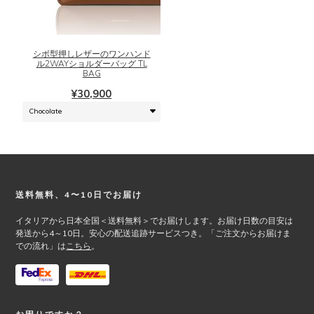
す。
の
オ
商
プ
品
シ
に
シボ型押しレザーのワンハンド
ル2WAYショルダーバッグ TL
ョ
は
BAG
ン
複
¥
30,900
は
数
商
の
品
バ
ペ
リ
ー
エ
ジ
ー
か
シ
Footer
送料無料、4〜10日でお届け
ら
ョ
選
ン
イタリアから日本全国＜送料無料＞でお届けします。お届け日数の目安は
択
が
発送から4～10日。安心の配送追跡サービスつき。「ご注文からお届けま
で
あ
での流れ」は
こちら
。
き
り
ま
ま
す
す。
オ