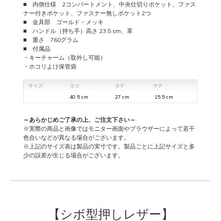
■ 内側仕様 2コンパートメント、中央仕切りポケット、ファス
ナー付きポケット、ファスナー無しポケット2つ
■ 金具部 ゴールド・メッキ
■ ハンドル（持ち手）高さ 23.5 cm、革
■ 重さ 760グラム
■ 付属品
・キーチャーム（取外し可能）
・ホコリよけ保管袋
サイズ:
ヨコ
タテ
マチ
40.5 cm
27 cm
15.5 cm
～あらかじめご了承の上、ご注文下さい～
※実際の商品と画像ではモニター画面やブラウザーによって若干
色合いなどが異なる場合がございます。
※上記のサイズ表は製品の実寸です。製品ごとに上記サイズと多
少の誤差が生じる場合がございます。
【シボ型押しレザー】