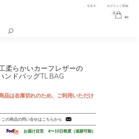
Q & A
ログイン / 登録
0
¥
0
検
索
対
象:
工柔らかいカーフレザーの
ハンドバッグTL BAG
商品は在庫切れのため、ご利用いただけ
この商品の問い合せはこちらから
お届け目安 4〜10日程度（追跡可能）