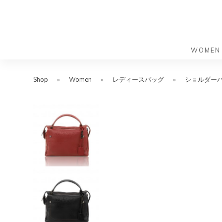
WOMEN
S
S
k
k
Shop
»
Women
»
レディースバッグ
»
ショルダー
バッグ
バッグ
i
i
すべての
すべての
p
p
ハンドバ
ショルダ
t
t
ショルダ
ビジネス
o
o
トートバ
トートバ
m
f
リュック
メッセン
a
o
i
o
旅行バッ
リュック
ース）
n
t
旅行バッ
ドクター
ース）
c
e
セカンド
o
r