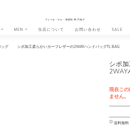
AmicaMako
アミーカ・マコ - MADE IN ITALY
MEN
当店について
お問い合わせ
SALE
バッグ
シボ加工柔らかいカーフレザーの2WAYハンドバッグTL BAG
革小物・革アイテム
革小物・革アイテム
バッグ
バッグ
財布
財布
シボ加
ッグ
ーバッグ
ポーチ・バニティケース
アクセサリー・ステーショナリー
2WAY
ーバッグ
バッグ
アクセサリー・ステーショナリー
ポーチ
ッグ
ッグ
ドキュメントケース
ドキュメントケース
現在この
・バックパック
ジャーバッグ
ません。
グ（ボストンバッグ・スーツケ
・バックパック
A
グ（ボストンバッグ・スーツケ
l
バッグ
t
送料無料
バッグ