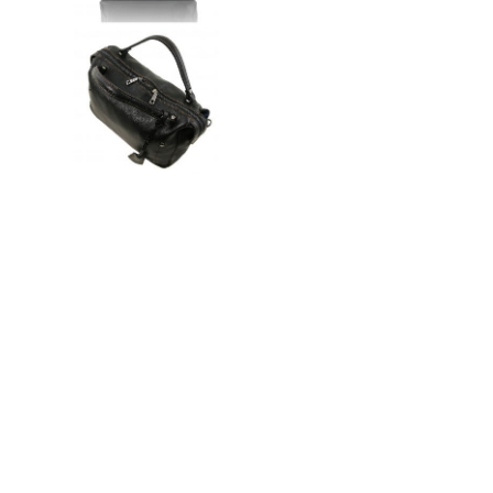
n
ドクター
t
e
n
t