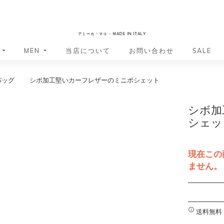
AmicaMako
アミーカ・マコ - MADE IN ITALY
MEN
当店について
お問い合わせ
SALE
バッグ
シボ加工堅いカーフレザーのミニポシェット
革小物・革アイテム
革小物・革アイテム
バッグ
バッグ
財布
財布
シボ加
ッグ
ーバッグ
ポーチ・バニティケース
アクセサリー・ステーショナリー
シェッ
ーバッグ
バッグ
アクセサリー・ステーショナリー
ポーチ
ッグ
ッグ
ドキュメントケース
ドキュメントケース
現在この
・バックパック
ジャーバッグ
ません。
グ（ボストンバッグ・スーツケ
・バックパック
A
グ（ボストンバッグ・スーツケ
l
バッグ
t
送料無料
バッグ