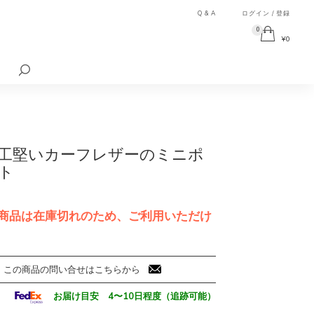
Q & A
ログイン / 登録
0
¥
0
検
索
対
象:
工堅いカーフレザーのミニポ
ト
商品は在庫切れのため、ご利用いただけ
この商品の問い合せはこちらから
お届け目安 4〜10日程度（追跡可能）