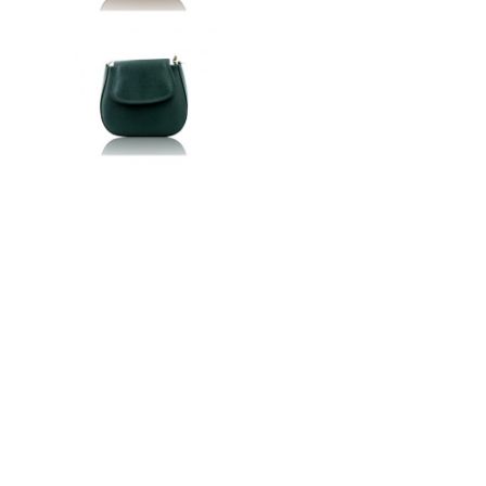
n
ドクター
t
e
n
t