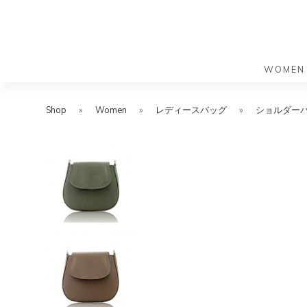
WOMEN
S
S
k
k
Shop
»
Women
»
レディースバッグ
»
ショルダー
バッグ
バッグ
i
i
すべての
すべての
p
p
ハンドバ
ショルダ
t
t
ショルダ
ビジネス
o
o
トートバ
トートバ
m
f
リュック
メッセン
a
o
i
o
旅行バッ
リュック
ース）
n
t
旅行バッ
ドクター
ース）
c
e
セカンド
o
r