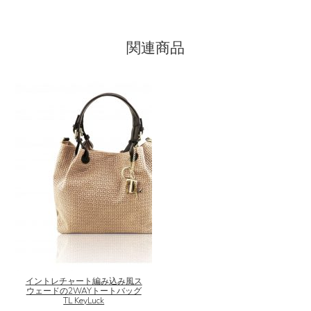
関連商品
こ
の
商
品
に
イントレチャート編み込み風ス
ウェードの2WAYトートバッグ
は
TL KeyLuck
複