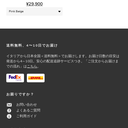
¥
29,900
数
の
バ
リ
エ
ー
シ
Footer
送料無料、4〜10日でお届け
ョ
ン
イタリアから日本全国＜送料無料＞でお届けします。お届け日数の目安は
が
発送から4～10日。安心の配送追跡サービスつき。「ご注文からお届けま
あ
での流れ」は
こちら
。
り
ま
す。
オ
お困りですか？
プ
シ
お問い合わせ
ョ
よくあるご質問
ン
ご利用ガイド
は
商