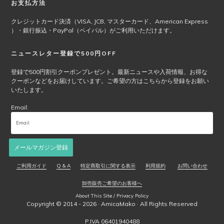
お支払方法
品
ペ
クレジットカード決済（VISA, JCB, マスターカード、American Express
ー
）・銀行振込・PayPal（ペイパル）がご利用いただけます。
ジ
か
ニュースレター登録で500円OFF
ら
選
登録で500円割引クーポンプレゼント。最新ニュースや入荷情報、お得な
択
クーポンなどをお届けしています。ご希望の方はこちらから登録をお願い
で
いたします。
き
Email:
ま
す
メールマガジン登録
ご利用ガイド
Q & A
特定商取引に関する表示
利用規約
お問い合わせ
卸売販売ご希望のお客様へ
About This Site / Privacy Policy
Copyright © 2014 - 2026 ·
AmicaMako
· All Rights Reserved
P.IVA 06401940488