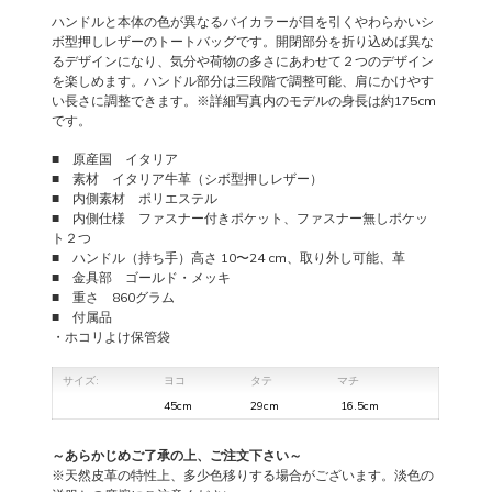
ハンドルと本体の色が異なるバイカラーが目を引くやわらかいシ
ボ型押しレザーのトートバッグです。開閉部分を折り込めば異な
るデザインになり、気分や荷物の多さにあわせて２つのデザイン
を楽しめます。ハンドル部分は三段階で調整可能、肩にかけやす
い長さに調整できます。※詳細写真内のモデルの身長は約175cm
です。
■ 原産国 イタリア
■ 素材 イタリア牛革（シボ型押しレザー）
■ 内側素材 ポリエステル
■ 内側仕様 ファスナー付きポケット、ファスナー無しポケッ
ト２つ
■ ハンドル（持ち手）高さ 10〜24 cm、取り外し可能、革
■ 金具部 ゴールド・メッキ
■ 重さ 860グラム
■ 付属品
・ホコリよけ保管袋
サイズ:
ヨコ
タテ
マチ
45cm
29cm
16.5cm
～あらかじめご了承の上、ご注文下さい～
※天然皮革の特性上、多少色移りする場合がございます。淡色の