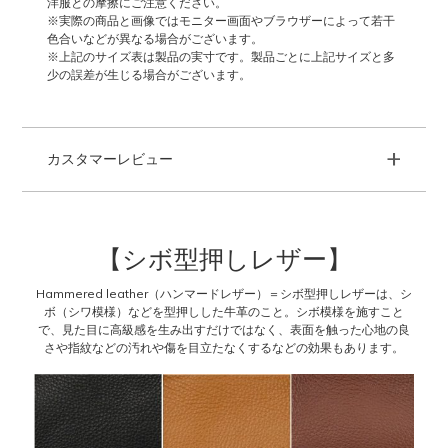
洋服との摩擦にご注意ください。
※実際の商品と画像ではモニター画面やブラウザーによって若干
色合いなどが異なる場合がございます。
※上記のサイズ表は製品の実寸です。製品ごとに上記サイズと多
少の誤差が生じる場合がございます。
+
カスタマーレビュー
【シボ型押しレザー】
Hammered leather（ハンマードレザー）＝シボ型押しレザーは、シ
ボ（シワ模様）などを型押しした牛革のこと。シボ模様を施すこと
で、見た目に高級感を生み出すだけではなく、表面を触った心地の良
さや指紋などの汚れや傷を目立たなくするなどの効果もあります。