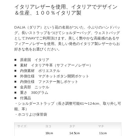
イタリアレザーを使用、イタリアでデザイン
＆生産、１００％イタリア製
DALIA（ダリア）という花の名前がついた、小ぶりのハンドバッ
グ。長いストラップをつけてショルダーバッグ、ウェストバッグ
として3WAYでご利用頂けます。美しく艶やかな高級感のあるサ
フィアーノレザーを使用。美しい発色のイタリア製レザーからお
好きな色をお選びください。
■ 原産国 イタリア
■ 素材 イタリア牛革（サフィアーノレザー）
■ 内側素材 ポリエステル
■ 外側仕様 マグネットボタン開閉ポケット
■ 内側仕様 ファスナー無しポケット
■ 金具部 ニッケル
■ 重さ 380グラム
■ 付属品
・ショルダーストラップ（長さ調整可能61〜124cm、取り外し可
能、革）
・ホコリよけ保管袋
サイズ:
ヨコ
タテ
マチ
18cm
14.5cm
11cm