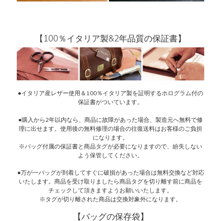
【100％イタリア製&2年品質の保証書】
●イタリア産レザー使用＆100％イタリア製を証明するホログラム付の
保証書がついています。
●購入から2年以内なら、商品に故障があった場合、製造元へ無料で修
理に出せます。使用後の無料修理の場合の往復送料はお客様のご負担
になります。
※バッグ付属の保証書と商品タグが必要になりますので、紛失しない
よう保管してください。
●万が一バッグが到着してすぐに破損があった場合は無料交換など対応
いたします。商品を受け取りましたら商品タグを切り離す前に商品を
チェックして頂きますようお願いいたします。
※タグが切り離された商品は交換対象外になります。
【バッグの保存袋】