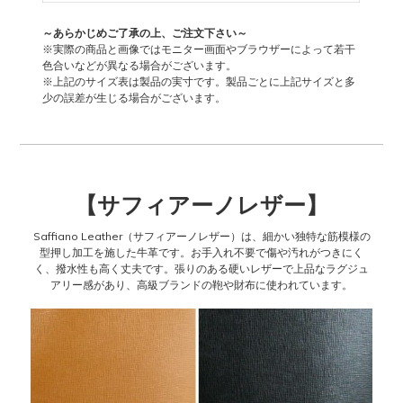
～あらかじめご了承の上、ご注文下さい～
※実際の商品と画像ではモニター画面やブラウザーによって若干
色合いなどが異なる場合がございます。
※上記のサイズ表は製品の実寸です。製品ごとに上記サイズと多
少の誤差が生じる場合がございます。
【サフィアーノレザー
】
Saffiano Leather（サフィアーノレザー）は、細かい独特な筋模様の
型押し加工を施した牛革です。お手入れ不要で傷や汚れがつきにく
く、撥水性も高く丈夫です。張りのある硬いレザーで上品なラグジュ
アリー感があり、高級ブランドの鞄や財布に使われています。