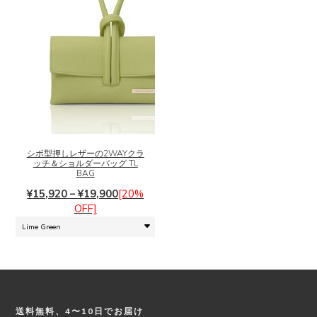
こ
の
商
品
シボ型押しレザーの2WAYクラ
に
ッチ＆ショルダーバッグ TL
は
BAG
複
価
¥
15,920
–
¥
19,900
[20%
数
格
OFF]
の
帯:
バ
¥15,920
リ
–
エ
¥19,900
ー
シ
ョ
送料無料、4〜10日でお届け