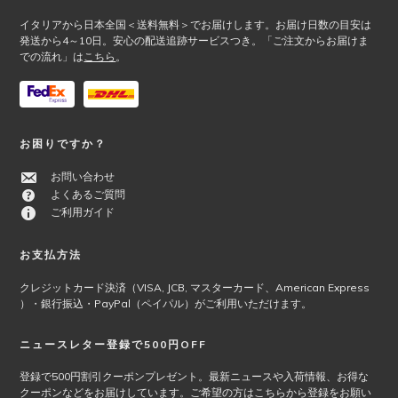
Footer
ン
が
イタリアから日本全国＜送料無料＞でお届けします。お届け日数の目安は
発送から4～10日。安心の配送追跡サービスつき。「ご注文からお届けま
あ
での流れ」は
こちら
。
り
ま
す。
オ
プ
お困りですか？
シ
ョ
お問い合わせ
ン
よくあるご質問
は
ご利用ガイド
商
品
お支払方法
ペ
ー
クレジットカード決済（VISA, JCB, マスターカード、American Express
）・銀行振込・PayPal（ペイパル）がご利用いただけます。
ジ
か
ら
ニュースレター登録で500円OFF
選
登録で500円割引クーポンプレゼント。最新ニュースや入荷情報、お得な
択
クーポンなどをお届けしています。ご希望の方はこちらから登録をお願い