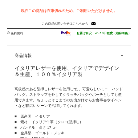
現在この商品は在庫切れのため、ご利用いただけません。
この商品の問い合せはこちらから
お届け目安 4〜10日程度（追跡可能）
送料無料
-
商品情報
イタリアレザーを使用、イタリアでデザイン
＆生産、１００％イタリア製
高級感のある型押しレザーを使用しtた、可愛らしいミニ・ハンド
バッグ。ストラップを外してクラッチバッグやポーチとしても使
用できます。ちょっとそこまでのお出かけからお食事会やイベン
トなど幅広いシーンで活躍してくれます。
■ 原産国 イタリア
■ 素材 イタリア牛革（クロコ型押し）
■ ハンドル 高さ 17 cm
■ 金具部 ゴールド・メッキ