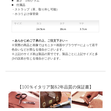
■ 重さ 150グラム
■ 付属品
・ストラップ（革、取り外し可能）
・ホコリよけ保管袋
サイズ:
ヨコ
タテ
マチ
24.5cm
16cm
3.7cm
～あらかじめご了承の上、ご注文下さい～
※実際の商品と画像ではモニター画面やブラウザーによって若干
色合いなどが異なる場合がございます。
※上記のサイズ表は製品の実寸です。製品ごとに上記サイズと多
少の誤差が生じる場合がございます。
【100％イタリア製&2年品質の保証書】