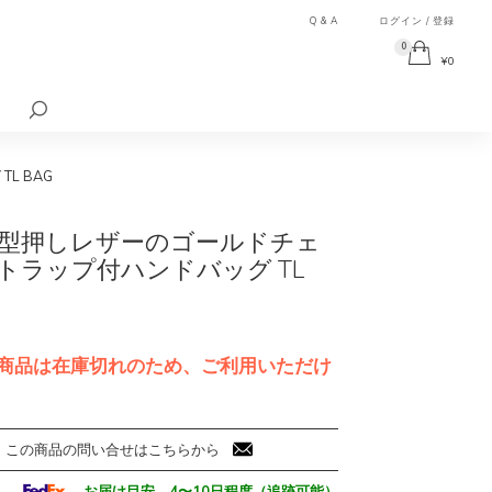
Q & A
ログイン / 登録
0
¥
0
検
索
対
象:
L BAG
型押しレザーのゴールドチェ
トラップ付ハンドバッグ TL
商品は在庫切れのため、ご利用いただけ
この商品の問い合せはこちらから
お届け目安 4〜10日程度（追跡可能）