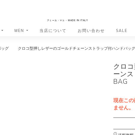
AmicaMako
アミーカ・マコ - MADE IN ITALY
MEN
当店について
お問い合わせ
SALE
バッグ
クロコ型押しレザーのゴールドチェーンストラップ付ハンドバッグ T
革小物・革アイテム
革小物・革アイテム
バッグ
バッグ
財布
財布
クロコ
ッグ
ーバッグ
ポーチ・バニティケース
アクセサリー・ステーショナリー
ーンス
ーバッグ
バッグ
アクセサリー・ステーショナリー
ポーチ
BAG
ッグ
ッグ
ドキュメントケース
ドキュメントケース
・バックパック
ジャーバッグ
現在この
グ（ボストンバッグ・スーツケ
・バックパック
ません。
グ（ボストンバッグ・スーツケ
A
バッグ
l
バッグ
t
送料無料