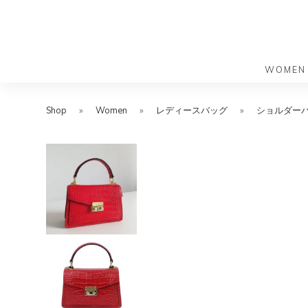
WOMEN
S
S
k
k
Shop
»
Women
»
レディースバッグ
»
ショルダー
バッグ
バッグ
i
i
すべての
すべての
p
p
ハンドバ
ショルダ
t
t
ショルダ
ビジネス
o
o
トートバ
トートバ
m
f
リュック
メッセン
a
o
i
o
旅行バッ
リュック
ース）
n
t
旅行バッ
ドクター
ース）
c
e
セカンド
o
r