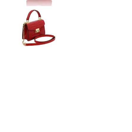
n
ドクター
t
e
n
t